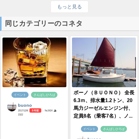
もっと見る
同じカテゴリーのコネタ
ボーノ（ＢＵＯＮＯ） 全長
イベント
さんばしひろば
6.3ｍ、排水量1.2トン、20
buono
馬力ジーゼルエンジン付、
2017/12/8
8 年前
- №2424
2322
定員8名（乗客7名）、ノ...
イベント
さんばしひろば