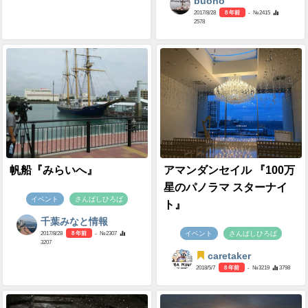
buono
2017/8/28
8 年前
- №2415
2578
帆船『みらいへ』
アマンダンセイル 『100万
星のパノラマ スターナイ
イベント
さんばしひろば
ト』
千葉みなと情報
イベント
さんばしひろば
2017/8/28
8 年前
- №2307
3207
caretaker
2018/5/7
8 年前
- №3219
3798