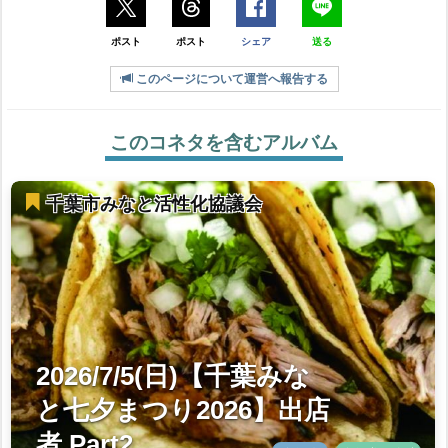
ポスト
ポスト
シェア
送る
このページについて運営へ報告する
このコネタを含むアルバム
千葉市みなと活性化協議会
2026/7/5(日)【千葉みな
と七夕まつり2026】出店
者 Part2