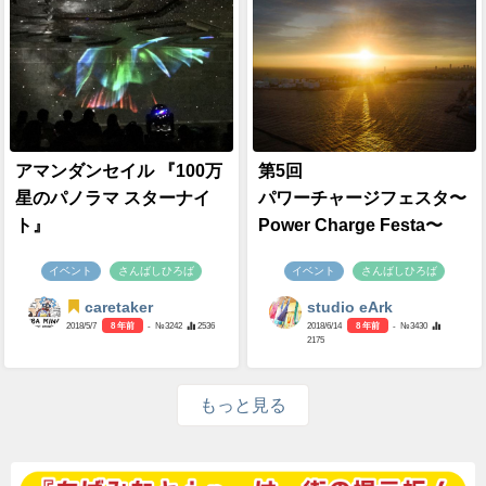
アマンダンセイル 『100万
第5回
星のパノラマ スターナイ
パワーチャージフェスタ〜
ト』
Power Charge Festa〜
イベント
さんばしひろば
イベント
さんばしひろば
caretaker
studio eArk
2018/5/7
8 年前
- №3242
2536
2018/6/14
8 年前
- №3430
2175
もっと見る