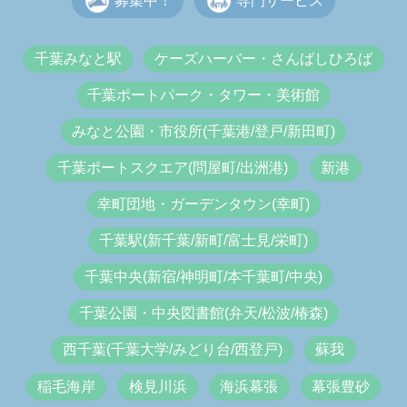
募集中！
専門サービス
千葉みなと駅
ケーズハーバー・さんばしひろば
千葉ポートパーク・タワー・美術館
みなと公園・市役所(千葉港/登戸/新田町)
千葉ポートスクエア(問屋町/出洲港)
新港
幸町団地・ガーデンタウン(幸町)
千葉駅(新千葉/新町/富士見/栄町)
千葉中央(新宿/神明町/本千葉町/中央)
千葉公園・中央図書館(弁天/松波/椿森)
西千葉(千葉大学/みどり台/西登戸)
蘇我
稲毛海岸
検見川浜
海浜幕張
幕張豊砂