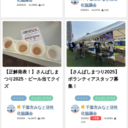
化協議会
化協議会
2026/6/28
- №19968
141
2026/6/4
- №19742
1102
【正解発表！】さんばしま
【さんばしまつり2025】
つり2025・ビール当てクイ
ボランティアスタッフ募
ズ
集！
イベント
さんばしひろば
イベント
さんばしひろば
千葉市みなと活性
千葉市みなと活性
化協議会
化協議会
2025/9/8
- №18475
1085
2025/8/2
1 年前
- №18284
1722