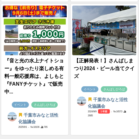
『音と光の水上ナイトショ
【正解発表！】さんばしま
ー』をゆったり楽しめる有
つり2024・ビール当てクイ
料一般応援席は、よしもと
ズ
『FANYチケット』で販売
イベント
さんばしひろば
中...
千葉市みなと活性
イベント
さんばしひろば
化協議会
2024/9/9
1 年前
- №16573
千葉市みなと活性
2685
化協議会
2025/9/1
- №18106
785