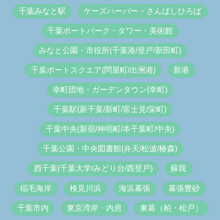
千葉みなと駅
ケーズハーバー・さんばしひろば
千葉ポートパーク・タワー・美術館
みなと公園・市役所(千葉港/登戸/新田町)
千葉ポートスクエア(問屋町/出洲港)
新港
幸町団地・ガーデンタウン(幸町)
千葉駅(新千葉/新町/富士見/栄町)
千葉中央(新宿/神明町/本千葉町/中央)
千葉公園・中央図書館(弁天/松波/椿森)
西千葉(千葉大学/みどり台/西登戸)
蘇我
稲毛海岸
検見川浜
海浜幕張
幕張豊砂
千葉市内
東京湾岸・内房
東葛（柏・松戸）