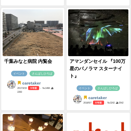
千葉みなと病院 内覧会
アマンダンセイル 『100万
星のパノラマ スターナイ
イベント
さんばしひろば
ト』
caretaker
イベント
さんばしひろば
2017/3/19
9 年前
- №1468
2283
caretaker
2018/5/7
8 年前
- №3242
2542