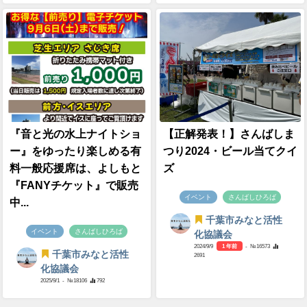
『音と光の水上ナイトショ
【正解発表！】さんばしま
ー』をゆったり楽しめる有
つり2024・ビール当てクイ
料一般応援席は、よしもと
ズ
『FANYチケット』で販売
イベント
さんばしひろば
中...
千葉市みなと活性
イベント
さんばしひろば
化協議会
2024/9/9
1 年前
- №16573
千葉市みなと活性
2691
化協議会
2025/9/1
- №18106
792