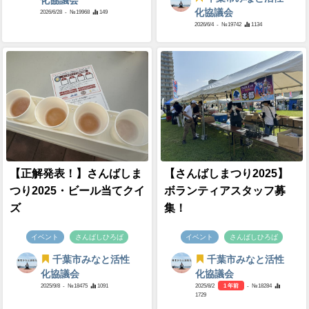
化協議会
化協議会
2026/6/28
- №19968
149
2026/6/4
- №19742
1134
【正解発表！】さんばしま
【さんばしまつり2025】
つり2025・ビール当てクイ
ボランティアスタッフ募
ズ
集！
イベント
さんばしひろば
イベント
さんばしひろば
千葉市みなと活性
千葉市みなと活性
化協議会
化協議会
2025/9/8
- №18475
1091
2025/8/2
1 年前
- №18284
1729