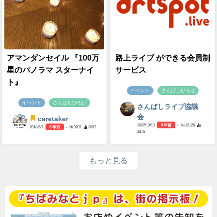
アマンダンセイル 『100万
路上ライブ ができる会員制
星のパノラマ スターナイ
サービス
ト』
イベント
さんばしひろば
イベント
さんばしひろば
さんばしライブ協議
会
caretaker
2022/10/10
3 年前
- №12126
2018/5/7
8 年前
- №3207
3697
2876
もっと見る