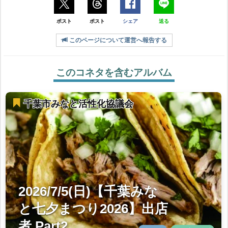
ポスト
ポスト
シェア
送る
このページについて運営へ報告する
このコネタを含むアルバム
千葉市みなと活性化協議会
2026/7/5(日)【千葉みな
と七夕まつり2026】出店
者 Part2