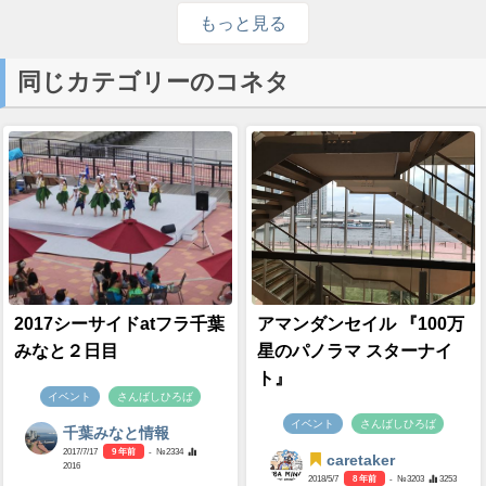
もっと見る
同じカテゴリーのコネタ
2017シーサイドatフラ千葉
アマンダンセイル 『100万
みなと２日目
星のパノラマ スターナイ
ト』
イベント
さんばしひろば
イベント
さんばしひろば
千葉みなと情報
2017/7/17
9 年前
- №2334
caretaker
2016
2018/5/7
8 年前
- №3203
3253