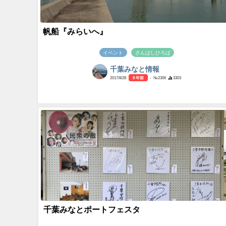
帆船『みらいへ』
イベント
さんばしひろば
千葉みなと情報
2017/8/28
8 年前
- №2306
3303
千葉みなとポートフェスタ