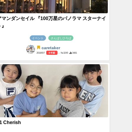
アマンダンセイル 『100万星のパノラマ スターナイ
ト』
イベント
さんばしひろば
caretaker
2018/5/7
8 年前
- №3245
3481
1 Cherish