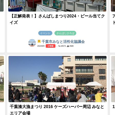
【正解発表！】さんばしまつり2024・ビール当てク
イズ
イベント
さんばしひろば
千葉市みなと活性化協議会
2024/9/9
1 年前
- №16573
2689
千葉湊大漁まつり 2016 ケーズハーバー周辺 みなと
1
エリア会場