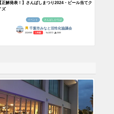
【正解発表！】さんばしまつり2024・ビール当てク
イズ
イベント
さんばしひろば
千葉市みなと活性化協議会
2024/9/9
1 年前
- №16573
2689