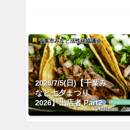
千葉市みなと活性化協議会
2026/7/5(日)【千葉み
なと七夕まつり
2026】出店者 Part2
イベント
さんばしひろ
2026/6/23
3