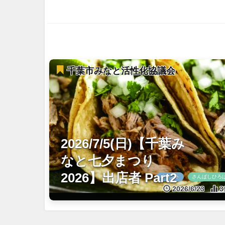
千葉市みなと活性化協議会
2026/7/5(日)【千葉み
なと七夕まつり
2026】出店者 Part2
イベント
さんばしひろ
2026/6/23
3