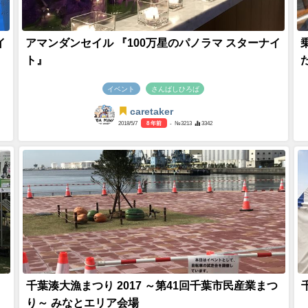
イ
アマンダンセイル 『100万星のパノラマ スターナイ
ト』
イベント
さんばしひろば
caretaker
2018/5/7
8 年前
- №3213
3342
千葉湊大漁まつり 2017 ～第41回千葉市民産業まつ
り～ みなとエリア会場