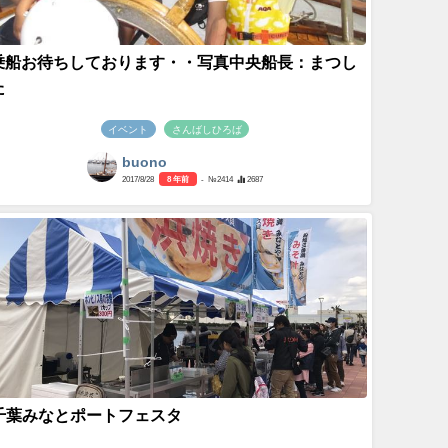
乗船お待ちしております・・写真中央船長：まつし
た
イベント
さんばしひろば
buono
2017/8/28
8 年前
- №2414
2687
千葉みなとポートフェスタ