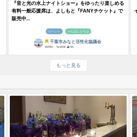
『音と光の水上ナイトショー』をゆったり楽しめる
有料一般応援席は、よしもと『FANYチケット』で
販売中...
イベント
さんばしひろば
千葉市みなと活性化協議会
2025/9/1
- №18106
785
もっと見る