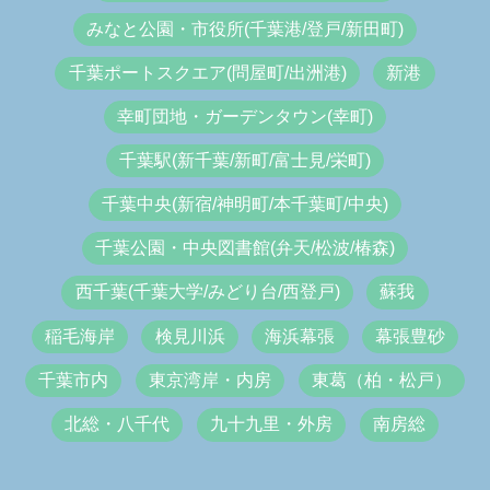
みなと公園・市役所(千葉港/登戸/新田町)
千葉ポートスクエア(問屋町/出洲港)
新港
幸町団地・ガーデンタウン(幸町)
千葉駅(新千葉/新町/富士見/栄町)
千葉中央(新宿/神明町/本千葉町/中央)
千葉公園・中央図書館(弁天/松波/椿森)
西千葉(千葉大学/みどり台/西登戸)
蘇我
稲毛海岸
検見川浜
海浜幕張
幕張豊砂
千葉市内
東京湾岸・内房
東葛（柏・松戸）
北総・八千代
九十九里・外房
南房総