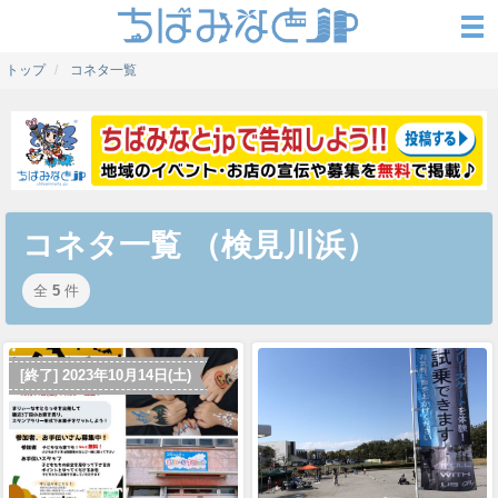
トップ
コネタ一覧
コネタ一覧 （検見川浜）
全
5
件
[終了] 2023年10月14日(土)