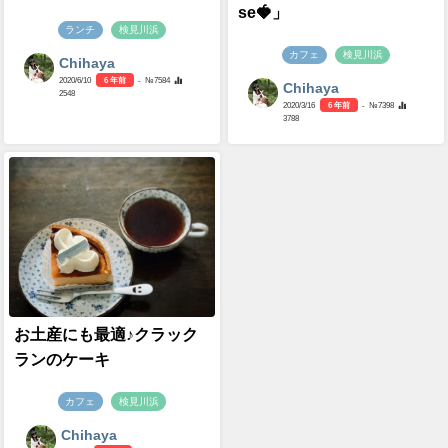
se🍓」
ランチ
検見川浜
カフェ
検見川浜
Chihaya
2020/6/10
6 年前
- №7584
Chihaya
2548
2020/3/16
6 年前
- №7398
3788
お土産にも最適♪クラック
ランのケーキ
カフェ
検見川浜
Chihaya