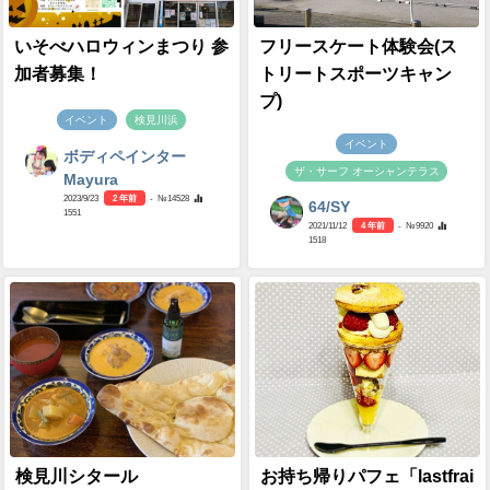
いそべハロウィンまつり 参
フリースケート体験会(ス
加者募集！
トリートスポーツキャン
プ)
イベント
検見川浜
イベント
ボディペインター
ザ・サーフ オーシャンテラス
Mayura
2023/9/23
2 年前
- №14528
64/SY
1551
2021/11/12
4 年前
- №9920
1518
検見川シタール
お持ち帰りパフェ「lastfrai