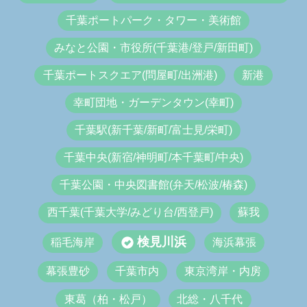
千葉ポートパーク・タワー・美術館
みなと公園・市役所(千葉港/登戸/新田町)
千葉ポートスクエア(問屋町/出洲港)
新港
幸町団地・ガーデンタウン(幸町)
千葉駅(新千葉/新町/富士見/栄町)
千葉中央(新宿/神明町/本千葉町/中央)
千葉公園・中央図書館(弁天/松波/椿森)
西千葉(千葉大学/みどり台/西登戸)
蘇我
検見川浜
稲毛海岸
海浜幕張
幕張豊砂
千葉市内
東京湾岸・内房
東葛（柏・松戸）
北総・八千代