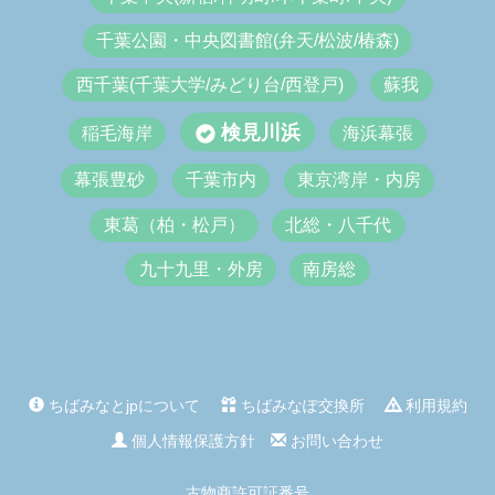
千葉公園・中央図書館(弁天/松波/椿森)
西千葉(千葉大学/みどり台/西登戸)
蘇我
検見川浜
稲毛海岸
海浜幕張
幕張豊砂
千葉市内
東京湾岸・内房
東葛（柏・松戸）
北総・八千代
九十九里・外房
南房総
ちばみなとjpについて
ちばみなぽ交換所
利用規約
個人情報保護方針
お問い合わせ
古物商許可証番号