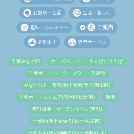
お散歩・公園
生活・暮らし
ご案内
趣味・カルチャー
募集中！
専門サービス
千葉みなと駅
ケーズハーバー・さんばしひろば
千葉ポートパーク・タワー・美術館
みなと公園・市役所(千葉港/登戸/新田町)
千葉ポートスクエア(問屋町/出洲港)
新港
幸町団地・ガーデンタウン(幸町)
千葉駅(新千葉/新町/富士見/栄町)
千葉中央(新宿/神明町/本千葉町/中央)