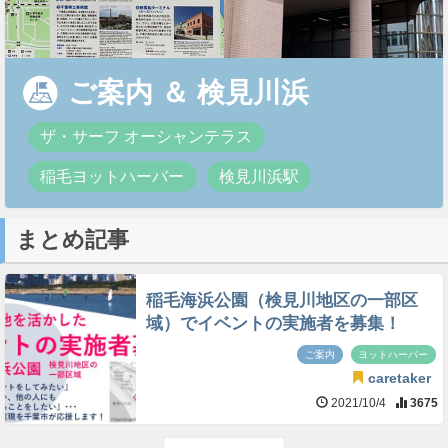
ご案内
＆
検見川浜
ザ・サーフ オーシャンテラス
稲毛ヨットハーバー
検見川浜駅
まとめ記事
稲毛海浜公園（検見川地区の一部区
域）でイベントの実施者を募集！
ご案内
ヨットハーバー
caretaker
2021/10/4
3675