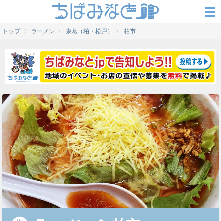
トップ
ラーメン
東葛（柏・松戸）
柏市