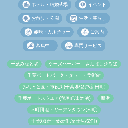
ホテル・結婚式場
イベント
お散歩・公園
生活・暮らし
趣味・カルチャー
ご案内
募集中！
専門サービス
千葉みなと駅
ケーズハーバー・さんばしひろば
千葉ポートパーク・タワー・美術館
みなと公園・市役所(千葉港/登戸/新田町)
千葉ポートスクエア(問屋町/出洲港)
新港
幸町団地・ガーデンタウン(幸町)
千葉駅(新千葉/新町/富士見/栄町)