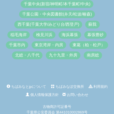
千葉中央(新宿/神明町/本千葉町/中央)
千葉公園・中央図書館(弁天/松波/椿森)
西千葉(千葉大学/みどり台/西登戸)
蘇我
稲毛海岸
検見川浜
海浜幕張
幕張豊砂
千葉市内
東京湾岸・内房
東葛（柏・松戸）
北総・八千代
九十九里・外房
南房総
ちばみなとjpについて
ちばみなぽ交換所
利用規約
個人情報保護方針
お問い合わせ
古物商許可証番号
千葉県公安委員会 第441010002869号