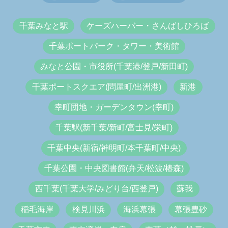
千葉みなと駅
ケーズハーバー・さんばしひろば
千葉ポートパーク・タワー・美術館
みなと公園・市役所(千葉港/登戸/新田町)
千葉ポートスクエア(問屋町/出洲港)
新港
幸町団地・ガーデンタウン(幸町)
千葉駅(新千葉/新町/富士見/栄町)
千葉中央(新宿/神明町/本千葉町/中央)
千葉公園・中央図書館(弁天/松波/椿森)
西千葉(千葉大学/みどり台/西登戸)
蘇我
稲毛海岸
検見川浜
海浜幕張
幕張豊砂