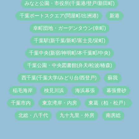
みなと公園・市役所(千葉港/登戸/新田町)
千葉ポートスクエア(問屋町/出洲港)
新港
幸町団地・ガーデンタウン(幸町)
千葉駅(新千葉/新町/富士見/栄町)
千葉中央(新宿/神明町/本千葉町/中央)
千葉公園・中央図書館(弁天/松波/椿森)
西千葉(千葉大学/みどり台/西登戸)
蘇我
稲毛海岸
検見川浜
海浜幕張
幕張豊砂
千葉市内
東京湾岸・内房
東葛（柏・松戸）
北総・八千代
九十九里・外房
南房総