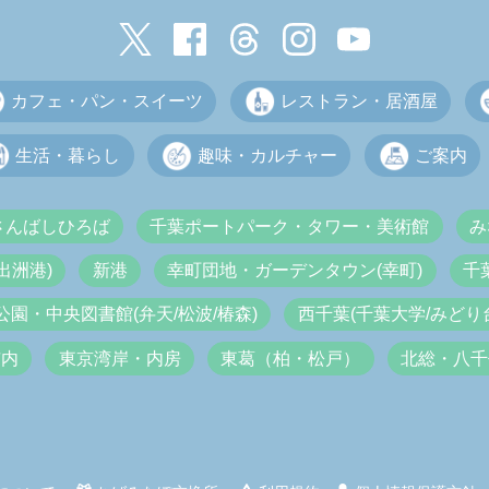
カフェ・パン・スイーツ
レストラン・居酒屋
生活・暮らし
趣味・カルチャー
ご案内
さんばしひろば
千葉ポートパーク・タワー・美術館
み
出洲港)
新港
幸町団地・ガーデンタウン(幸町)
千
公園・中央図書館(弁天/松波/椿森)
西千葉(千葉大学/みどり台
市内
東京湾岸・内房
東葛（柏・松戸）
北総・八千