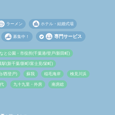
ラーメン
ホテル・結婚式場
専門サービス
募集中！
なと公園・市役所(千葉港/登戸/新田町)
葉駅(新千葉/新町/富士見/栄町)
/西登戸)
蘇我
稲毛海岸
検見川浜
代
九十九里・外房
南房総