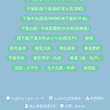
千葉駅(新千葉/新町/富士見/栄町)
千葉中央(新宿/神明町/本千葉町/中央)
千葉公園・中央図書館(弁天/松波/椿森)
西千葉(千葉大学/みどり台/西登戸)
蘇我
稲毛海岸
検見川浜
海浜幕張
幕張豊砂
千葉市内
東京湾岸・内房
東葛（柏・松戸）
北総・八千代
九十九里・外房
南房総
ちばみなとjpについて
ちばみなぽ交換所
利用規約
個人情報保護方針
お問い合わせ