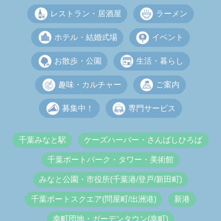
レストラン・居酒屋
ラーメン
ホテル・結婚式場
イベント
お散歩・公園
生活・暮らし
趣味・カルチャー
ご案内
募集中！
専門サービス
千葉みなと駅
ケーズハーバー・さんばしひろば
千葉ポートパーク・タワー・美術館
みなと公園・市役所(千葉港/登戸/新田町)
千葉ポートスクエア(問屋町/出洲港)
新港
幸町団地・ガーデンタウン(幸町)