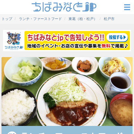
トップ
ランチ・ファーストフード
東葛（柏・松戸）
松戸市