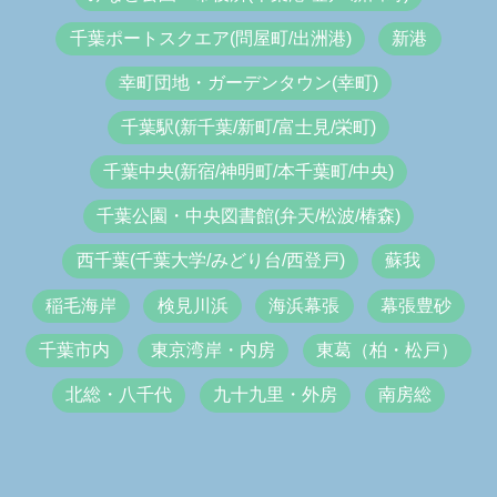
千葉ポートスクエア(問屋町/出洲港)
新港
幸町団地・ガーデンタウン(幸町)
千葉駅(新千葉/新町/富士見/栄町)
千葉中央(新宿/神明町/本千葉町/中央)
千葉公園・中央図書館(弁天/松波/椿森)
西千葉(千葉大学/みどり台/西登戸)
蘇我
稲毛海岸
検見川浜
海浜幕張
幕張豊砂
千葉市内
東京湾岸・内房
東葛（柏・松戸）
北総・八千代
九十九里・外房
南房総