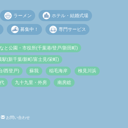
ラーメン
ホテル・結婚式場
募集中！
専門サービス
なと公園・市役所(千葉港/登戸/新田町)
葉駅(新千葉/新町/富士見/栄町)
/西登戸)
蘇我
稲毛海岸
検見川浜
代
九十九里・外房
南房総
お問い合わせ