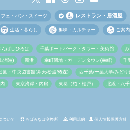
レストラン・居酒屋
カフェ・パン・スイーツ
生活・暮らし
趣味・カルチャー
ご案内
さんばしひろば
千葉ポートパーク・タワー・美術館
み
出洲港)
新港
幸町団地・ガーデンタウン(幸町)
千
公園・中央図書館(弁天/松波/椿森)
西千葉(千葉大学/みどり台
市内
東京湾岸・内房
東葛（柏・松戸）
北総・八千
について
ちばみなぽ交換所
利用規約
個人情報保護方針