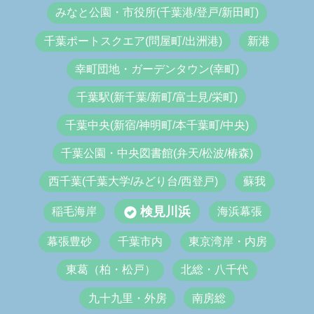
みなと公園・市役所(千葉港/登戸/新田町)
千葉ポートスクエア(問屋町/出洲港)
新港
幸町団地・ガーデンタウン(幸町)
千葉駅(新千葉/新町/富士見/栄町)
千葉中央(新宿/神明町/本千葉町/中央)
千葉公園・中央図書館(弁天/松波/椿森)
西千葉(千葉大学/みどり台/西登戸)
蘇我
検見川浜
稲毛海岸
海浜幕張
幕張豊砂
千葉市内
東京湾岸・内房
東葛（柏・松戸）
北総・八千代
九十九里・外房
南房総