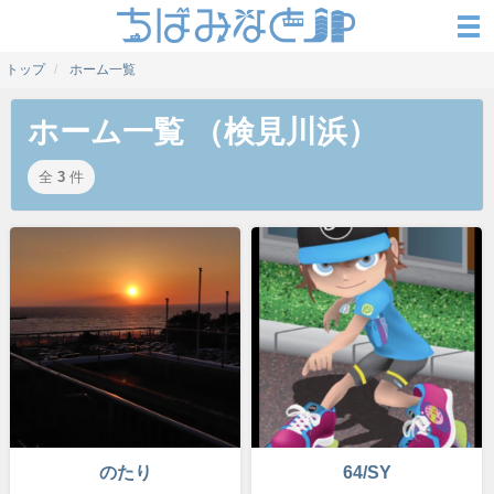
トップ
ホーム一覧
ホーム一覧 （検見川浜）
全
3
件
のたり
64/SY