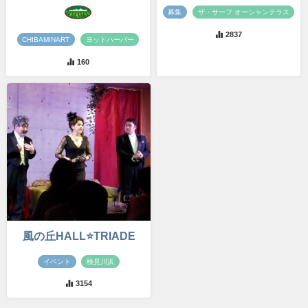
募集
ザ・サーフ オーシャンテラス
2837
CHIBAMINART
ヨットハーバー
160
風の丘HALL⭐TRIADE
イベント
検見川浜
3154