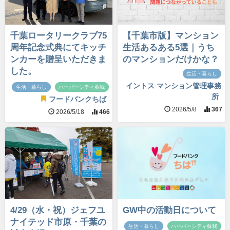
千葉ロータリークラブ75
【千葉市版】マンション
周年記念式典にてキッチ
生活あるある5選｜うち
ンカーを贈呈いただきま
のマンションだけかな？
した。
生活・暮らし
イントス マンション管理事務
生活・暮らし
ハーバーシティ蘇我
所
フードバンクちば
2026/5/8
367
2026/5/18
466
4/29（水・祝）ジェフユ
GW中の活動日について
ナイテッド市原・千葉の
生活・暮らし
ハーバーシティ蘇我