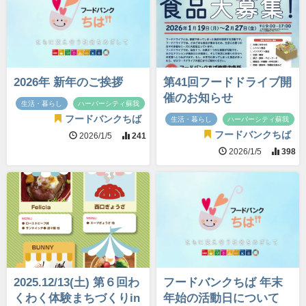
2026年 新年のご挨拶
第41回フードドライブ開
催のお知らせ
生活・暮らし
ハーバーシティ蘇我
フードバンクちば
生活・暮らし
ハーバーシティ蘇我
フードバンクちば
2026/1/5
241
2026/1/5
398
2025.12/13(土) 第６回わ
フードバンクちば 年末
くわく体験まちづくりin
年始の活動日について