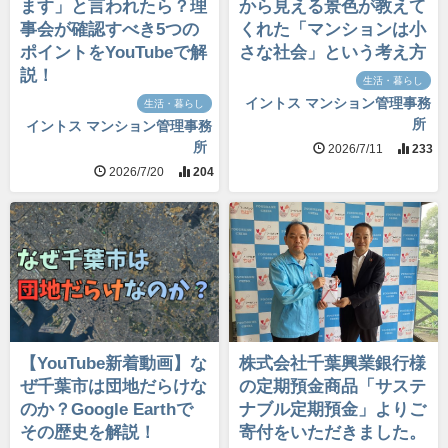
ます」と言われたら？理
から見える景色が教えて
事会が確認すべき5つの
くれた「マンションは小
ポイントをYouTubeで解
さな社会」という考え方
説！
生活・暮らし
イントス マンション管理事務
生活・暮らし
所
イントス マンション管理事務
所
2026/7/11
233
2026/7/20
204
【YouTube新着動画】な
株式会社千葉興業銀行様
ぜ千葉市は団地だらけな
の定期預金商品「サステ
のか？Google Earthで
ナブル定期預金」よりご
その歴史を解説！
寄付をいただきました。