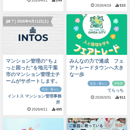
2026/4/21
249
2026/4/18
533
[終了] 2026年4月11日(土)
マンション管理の”ちょ
みんなの力で達成 フェ
っと困った”を地元千葉
アトレードタウンへ大き
市のマンション管理士チ
な一歩
ームがサポートします。
生活・暮らし
市役所
生活・暮らし
てらっち
イントス マンション管理事務
2026/3/31
911
所
2026/4/11
495