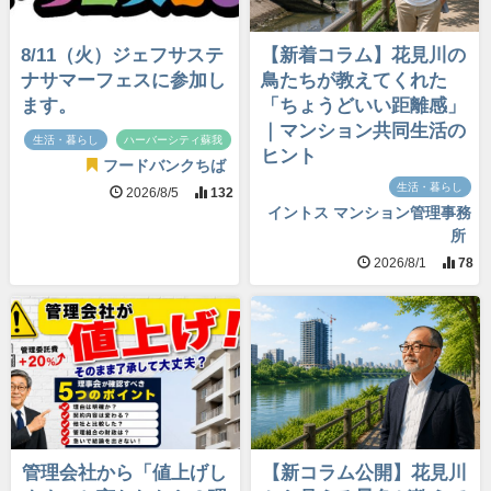
8/11（火）ジェフサステ
【新着コラム】花見川の
ナサマーフェスに参加し
鳥たちが教えてくれた
ます。
「ちょうどいい距離感」
｜マンション共同生活の
生活・暮らし
ハーバーシティ蘇我
ヒント
フードバンクちば
生活・暮らし
2026/8/5
132
イントス マンション管理事務
所
2026/8/1
78
管理会社から「値上げし
【新コラム公開】花見川