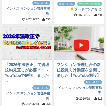
生活・暮らし
生活・暮らし
ハーバーシティ蘇我
イントス マンション管理事務
フードバンクちば
所
2026/6/17
231
2026/6/27
453
「2026年法改正」で管理
マンション管理組合の新
規約見直しが必要？ ～
任役員向け動画を公開し
YouTubeで解説しました
ました【YouTube開設】
～
生活・暮らし
イントス マンション管理事務
生活・暮らし
所
イントス マンション管理事務
所
2026/6/6
316
2026/6/13
268