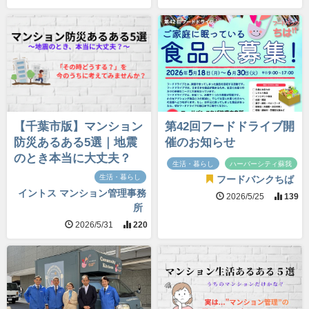
【千葉市版】マンション
第42回フードドライブ開
防災あるある5選｜地震
催のお知らせ
のとき本当に大丈夫？
生活・暮らし
ハーバーシティ蘇我
生活・暮らし
フードバンクちば
イントス マンション管理事務
2026/5/25
139
所
2026/5/31
220