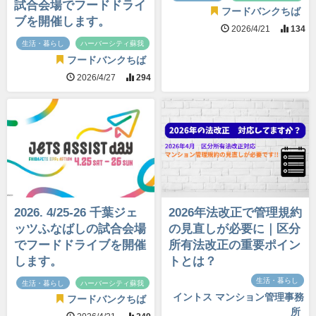
試合会場でフードドライ
フードバンクちば
ブを開催します。
2026/4/21
134
生活・暮らし
ハーバーシティ蘇我
フードバンクちば
2026/4/27
294
2026. 4/25-26 千葉ジェ
2026年法改正で管理規約
ッツふなばしの試合会場
の見直しが必要に｜区分
でフードドライブを開催
所有法改正の重要ポイン
します。
トとは？
生活・暮らし
生活・暮らし
ハーバーシティ蘇我
イントス マンション管理事務
フードバンクちば
所