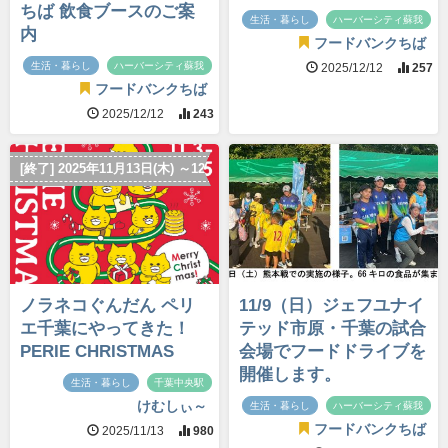
ちば 飲食ブースのご案
生活・暮らし
ハーバーシティ蘇我
内
フードバンクちば
生活・暮らし
ハーバーシティ蘇我
2025/12/12
257
フードバンクちば
2025/12/12
243
[終了] 2025年11月13日(木) ～12月31日(水)
ノラネコぐんだん ペリ
11/9（日）ジェフユナイ
エ千葉にやってきた！
テッド市原・千葉の試合
PERIE CHRISTMAS
会場でフードドライブを
開催します。
生活・暮らし
千葉中央駅
けむしぃ～
生活・暮らし
ハーバーシティ蘇我
フードバンクちば
2025/11/13
980