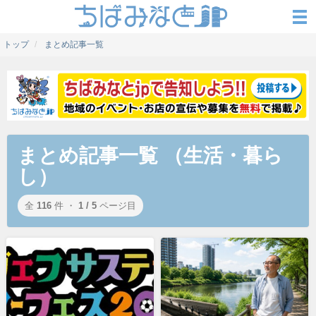
トップ
まとめ記事一覧
まとめ記事一覧 （生活・暮ら
し）
全
116
件 ・
1 / 5
ページ目