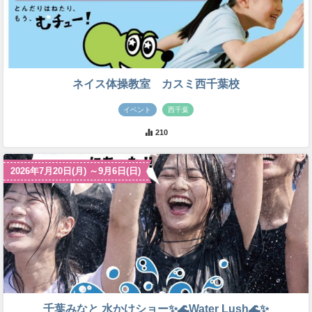
ネイス体操教室 カスミ西千葉校
イベント
西千葉
210
2026年7月20日(月) ～9月6日(日)
千葉みなと 水かけショー✨🌊Water Lush🌊✨