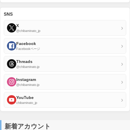
SNS
X
›
@chibaminato_jp
Facebook
›
Facebookページ
Threads
›
@chibaminato.jp
Instagram
›
@chibaminato.jp
YouTube
›
chibaminato_jp
新着アカウント