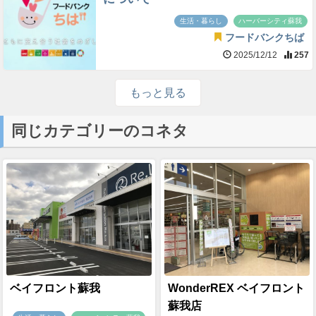
生活・暮らし
ハーバーシティ蘇我
フードバンクちば
2025/12/12
257
もっと見る
同じカテゴリーのコネタ
ベイフロント蘇我
WonderREX ベイフロント
蘇我店