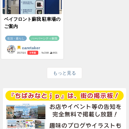
ベイフロント蘇我 駐車場の
ご案内
生活・暮らし
ハーバーシティ蘇我
caretaker
2017/11/1
8 年前
- №2168
8431
もっと見る