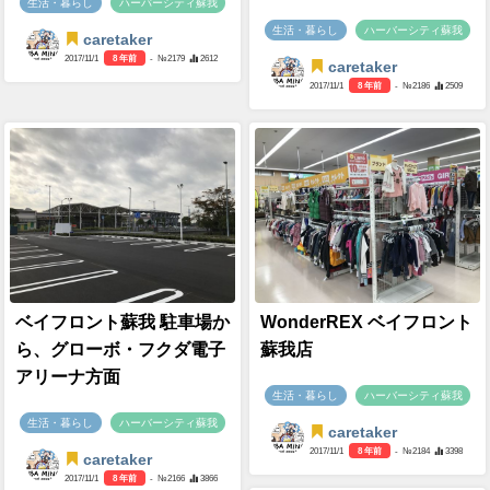
生活・暮らし
ハーバーシティ蘇我
生活・暮らし
ハーバーシティ蘇我
caretaker
2017/11/1
8 年前
- №2179
2612
caretaker
2017/11/1
8 年前
- №2186
2509
ベイフロント蘇我 駐車場か
WonderREX ベイフロント
ら、グローボ・フクダ電子
蘇我店
アリーナ方面
生活・暮らし
ハーバーシティ蘇我
生活・暮らし
ハーバーシティ蘇我
caretaker
2017/11/1
8 年前
- №2184
3398
caretaker
2017/11/1
8 年前
- №2166
3866