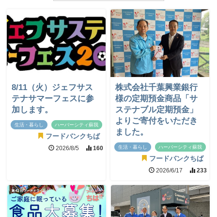
8/11（火）ジェフサス
株式会社千葉興業銀行
テナサマーフェスに参
様の定期預金商品「サ
加します。
ステナブル定期預金」
よりご寄付をいただき
生活・暮らし
ハーバーシティ蘇我
ました。
フードバンクちば
生活・暮らし
ハーバーシティ蘇我
2026/8/5
160
フードバンクちば
2026/6/17
233