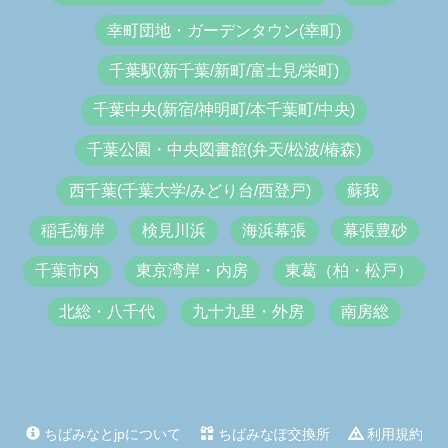
幸町団地・ガーデンタウン(幸町)
千葉駅(新千葉/新町/富士見/栄町)
千葉中央(新宿/神明町/本千葉町/中央)
千葉公園・中央図書館(弁天/松波/椿森)
西千葉(千葉大学/みどり台/西登戸)
蘇我
稲毛海岸
検見川浜
海浜幕張
幕張豊砂
千葉市内
東京湾岸・内房
東葛（柏・松戸）
北総・八千代
九十九里・外房
南房総
ちばみなとjpについて
ちばみなぽ交換所
利用規約