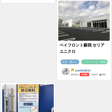
ベイフロント蘇我 セリア
ユニクロ
生活・暮らし
ハーバーシティ蘇我
caretaker
2017/11/1
8 年前
- №2177
4041