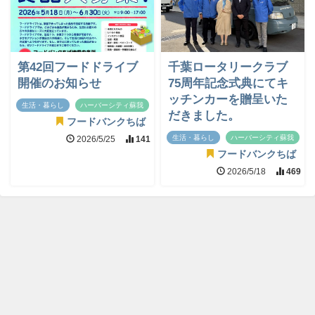
第42回フードドライブ
千葉ロータリークラブ
開催のお知らせ
75周年記念式典にてキ
ッチンカーを贈呈いた
生活・暮らし
ハーバーシティ蘇我
だきました。
フードバンクちば
生活・暮らし
ハーバーシティ蘇我
2026/5/25
141
フードバンクちば
2026/5/18
469