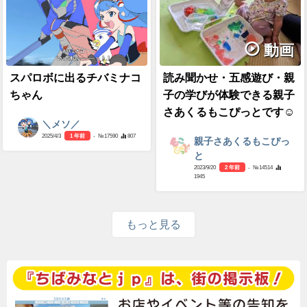
動画
スパロボに出るチバミナコ
読み聞かせ・五感遊び・親
ちゃん
子の学びが体験できる親子
さあくるもこぴっとです☺
＼メソ／
2025/4/3
1 年前
- №17590
807
親子さあくるもこぴっ
と
2023/9/20
2 年前
- №14514
1945
もっと見る