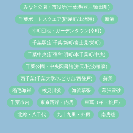
みなと公園・市役所(千葉港/登戸/新田町)
千葉ポートスクエア(問屋町/出洲港)
新港
幸町団地・ガーデンタウン(幸町)
千葉駅(新千葉/新町/富士見/栄町)
千葉中央(新宿/神明町/本千葉町/中央)
千葉公園・中央図書館(弁天/松波/椿森)
西千葉(千葉大学/みどり台/西登戸)
蘇我
稲毛海岸
検見川浜
海浜幕張
幕張豊砂
千葉市内
東京湾岸・内房
東葛（柏・松戸）
北総・八千代
九十九里・外房
南房総