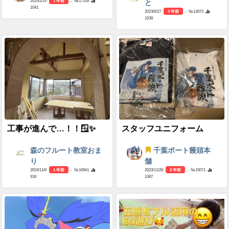
2025/2/15
1 年前
- №17316
と
1041
2023/6/27
3 年前
- №13972
1038
工事が進んで…！！🪟✨
スタッフユニフォーム
森のフルート教室おま
千葉ポート饅頭本
り
舗
2024/11/6
1 年前
- №16941
2023/11/28
2 年前
- №15071
918
1387