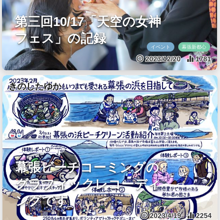
第三回10/17「天空の女神
フェス」の記録
イベント
幕張新都心
2023/12/20
1781
きのしたゆか
幕張ビーチコーミングの
グラフィックレコーディ
ングです
2023/4/19
2254