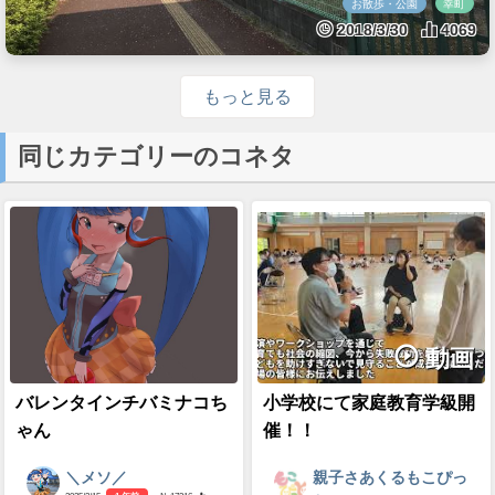
お散歩・公園
幸町
2018/3/30
4069
もっと見る
同じカテゴリーのコネタ
動画
バレンタインチバミナコち
小学校にて家庭教育学級開
ゃん
催！！
＼メソ／
親子さあくるもこぴっ