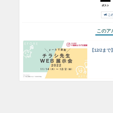
ポスト
こ
このア
【12/2