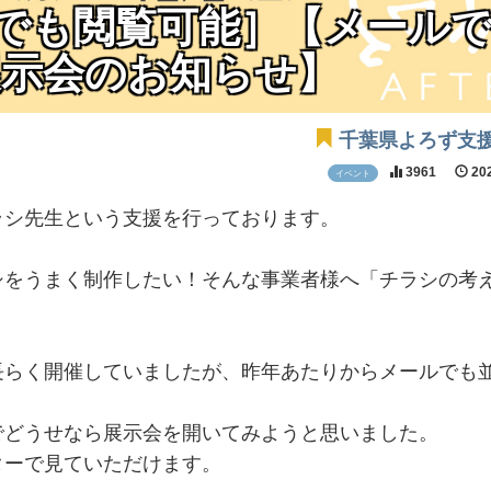
たでも閲覧可能］【メール
展示会のお知らせ】
千葉県よろず支
3961
202
イベント
ラシ先生という支援を行っております。
シをうまく制作したい！そんな事業者様へ「チラシの考
長らく開催していましたが、昨年あたりからメールでも
でどうせなら展示会を開いてみようと思いました。
ターで見ていただけます。