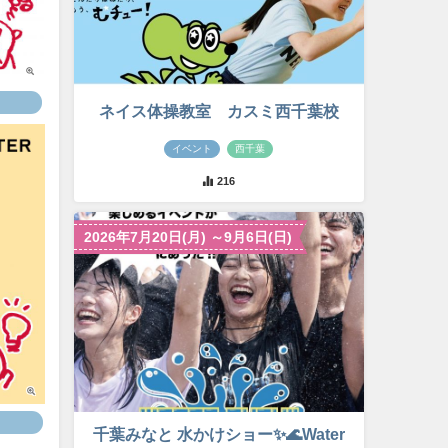
ネイス体操教室 カスミ西千葉校
イベント
西千葉
216
2026年7月20日(月) ～9月6日(日)
千葉みなと 水かけショー✨🌊Water