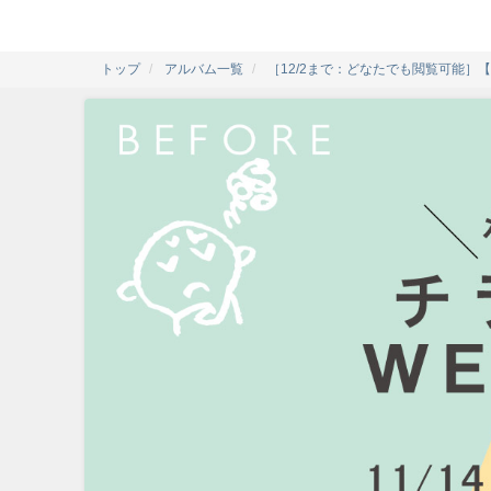
トップ
アルバム一覧
［12/2まで：どなたでも閲覧可能］