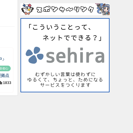
中♪
新都心
援拠点
1833