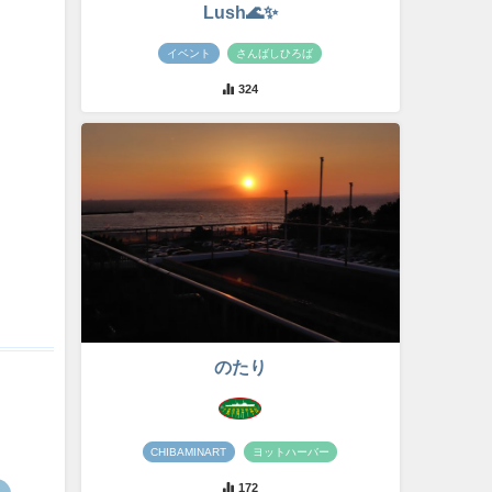
Lush🌊✨
イベント
さんばしひろば
324
のたり
CHIBAMINART
ヨットハーバー
172