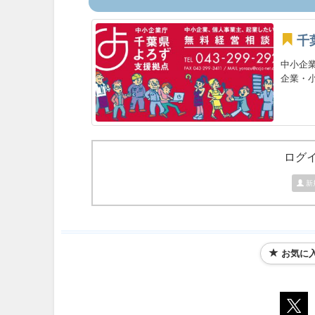
千
中小企
企業・小
ログ
新
お気に