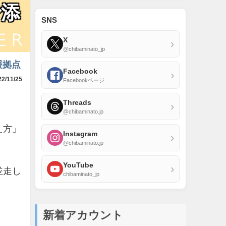
で添
SNS
X
›
@chibaminato_jp
援拠点
Facebook
›
2/11/25
Facebookページ
Threads
›
@chibaminato.jp
え方」
Instagram
›
@chibaminato.jp
YouTube
›
並走し
chibaminato_jp
新着アカウント