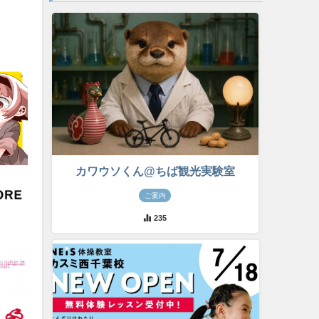
カワウソくん@ちば観光実験室
ご案内
235