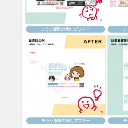
チラシ添削の例1_ビフォー
チ
チラシ添削の例2_アフター
チ