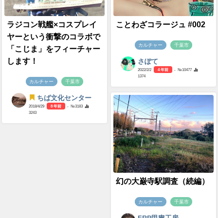
ラジコン戦艦×コスプレイ
ことわざコラージュ #002
ヤーという衝撃のコラボで
カルチャー
千葉市
「こじま」をフィーチャー
します！
さぽて
2022/2/2
4 年前
- №10477
1374
カルチャー
千葉市
ちば文化センター
2018/4/29
8 年前
- №3183
3243
幻の大巌寺駅調査（続編）
カルチャー
千葉市