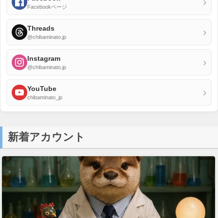
›
Facebookページ
Threads
›
@chibaminato.jp
Instagram
›
@chibaminato.jp
YouTube
›
chibaminato_jp
新着アカウント