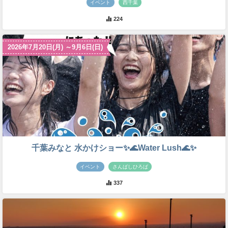
イベント
西千葉
224
2026年7月20日(月) ～9月6日(日)
千葉みなと 水かけショー✨🌊Water Lush🌊✨
イベント
さんばしひろば
337