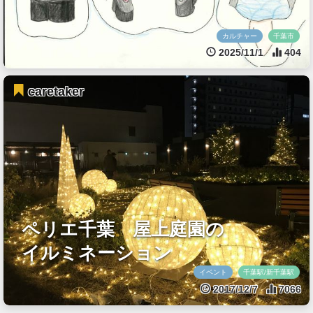
カルチャー
千葉市
2025/11/1
404
caretaker
ペリエ千葉 屋上庭園の
イルミネーション
イベント
千葉駅/新千葉駅
2017/12/7
7066