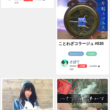
2171
ことわざコラージュ #030
カルチャー
千葉市
さぽて
2022/2/6
4 年前
- №10536
1926