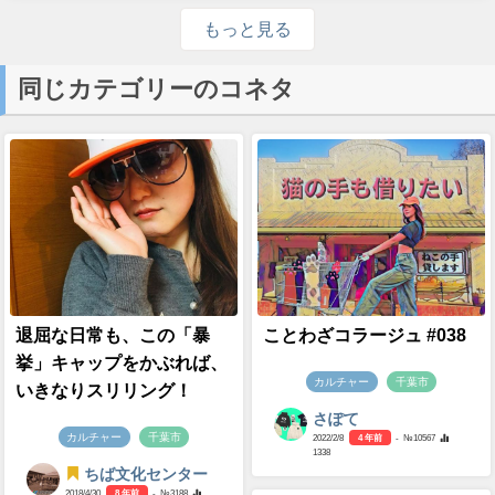
もっと見る
同じカテゴリーのコネタ
退屈な日常も、この「暴
ことわざコラージュ #038
挙」キャップをかぶれば、
カルチャー
千葉市
いきなりスリリング！
さぽて
カルチャー
千葉市
2022/2/8
4 年前
- №10567
1338
ちば文化センター
2018/4/30
8 年前
- №3188