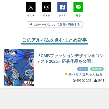
ポスト
ポスト
シェア
送る
このページについて運営へ報告する
このアルバムを含むまとめ記事
『CMBファッションデザイン画コン
テスト2025』応募作品を公開！
キャラ
動物公園
チバミナコちゃんねる
2025/10/31
1043