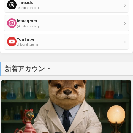
Threads
›
@chibaminato.jp
Instagram
›
@chibaminato.jp
YouTube
›
chibaminato_jp
新着アカウント