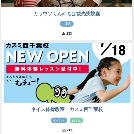
カワウソくん@ちば観光実験室
ご案内
233
ネイス体操教室 カスミ西千葉校
イベント
西千葉
211