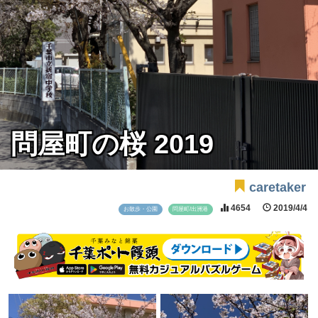
問屋町の桜 2019
caretaker
4654
2019/4/4
お散歩・公園
問屋町/出洲港