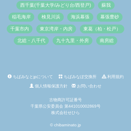
西千葉(千葉大学/みどり台/西登戸)
蘇我
稲毛海岸
検見川浜
海浜幕張
幕張豊砂
千葉市内
東京湾岸・内房
東葛（柏・松戸）
北総・八千代
九十九里・外房
南房総
ちばみなとjpについて
ちばみなぽ交換所
利用規約
個人情報保護方針
お問い合わせ
古物商許可証番号
千葉県公安委員会 第441010002869号
株式会社せひら
© chibaminato.jp