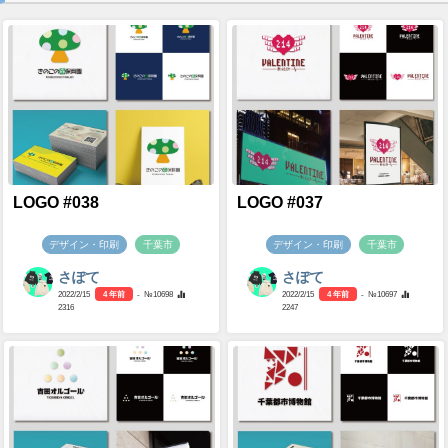
LOGO #038
LOGO #037
デザイン・印刷
千葉市
デザイン・印刷
千葉市
さぽて
さぽて
2022/2/15
4 年前
- №10698
2022/2/15
4 年前
- №10697
2316
2247