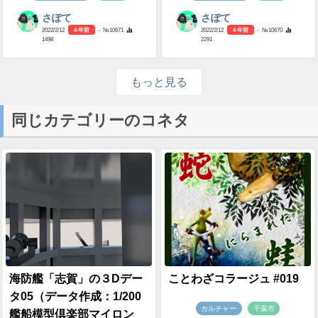
さぽて
さぽて
2022/2/12
4 年前
- №10671
2022/2/12
4 年前
- №10670
1498
2291
もっと見る
同じカテゴリーのコネタ
海防艦「志賀」の３Dデー
ことわざコラージュ #019
タ05（データ作成：1/200
カルチャー
千葉市
艦船模型倶楽部マイロン