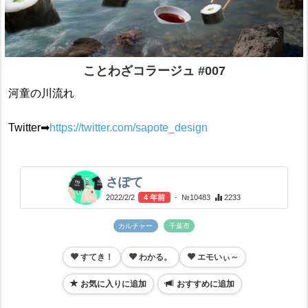
ことわざコラージュ #007
河童の川流れ
Twitter➡
https://twitter.com/sapote_design
さぽて
2022/2/2
4 年前
- №10483
2233
カルチャー
千葉市
すてき！
わかる。
エモいぃ～
お気に入りに追加
おすすめに追加