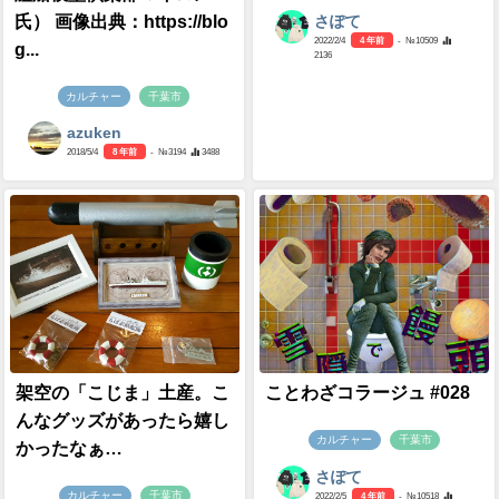
氏） 画像出典：https://blo
さぽて
2022/2/4
4 年前
- №10509
g...
2136
カルチャー
千葉市
azuken
2018/5/4
8 年前
- №3194
3488
架空の「こじま」土産。こ
ことわざコラージュ #028
んなグッズがあったら嬉し
カルチャー
千葉市
かったなぁ…
さぽて
カルチャー
千葉市
2022/2/5
4 年前
- №10518