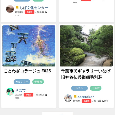
2329
ちば文化センター
2018/4/30
8 年前
- №3186
3154
ことわざコラージュ #025
千葉市民ギャラリーいなげ
旧神谷伝兵衛稲毛別荘
カルチャー
千葉市
カルチャー
千葉市
さぽて
2022/2/5
4 年前
- №10515
caretaker
1608
2017/7/5
9 年前
- №1985
2712