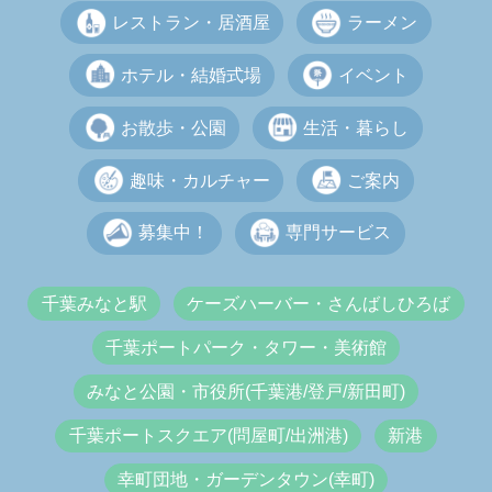
レストラン・居酒屋
ラーメン
ホテル・結婚式場
イベント
お散歩・公園
生活・暮らし
趣味・カルチャー
ご案内
募集中！
専門サービス
千葉みなと駅
ケーズハーバー・さんばしひろば
千葉ポートパーク・タワー・美術館
みなと公園・市役所(千葉港/登戸/新田町)
千葉ポートスクエア(問屋町/出洲港)
新港
幸町団地・ガーデンタウン(幸町)