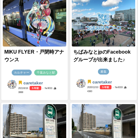
MIKU FLYER・戸閉時アナ
ちばみなとjpのFacebook
ウンス
グループが出来ました♪
募集
カルチャー
千葉みなと駅
caretaker
caretaker
2020/12/10
5 年前
- №8333
2021/6/16
5 年前
- №9031
4360
3888