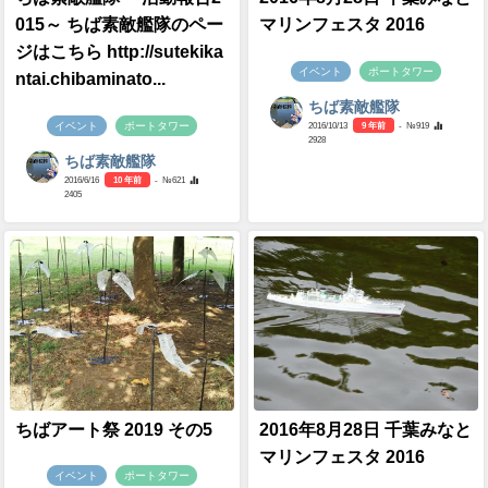
015～ ちば素敵艦隊のペー
マリンフェスタ 2016
ジはこちら http://sutekika
イベント
ポートタワー
ntai.chibaminato...
ちば素敵艦隊
イベント
ポートタワー
2016/10/13
9 年前
- №919
2928
ちば素敵艦隊
2016/6/16
10 年前
- №621
2405
ちばアート祭 2019 その5
2016年8月28日 千葉みなと
マリンフェスタ 2016
イベント
ポートタワー