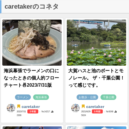
caretakerのコネタ
海浜幕張でラーメンの口に
大賀ハスと池のボートとモ
なったときの個人的フロー
ノレール。 ザ・千葉公園！
チャート🍜2023/7/31版
って感じです。
ラーメン
海浜幕張
お散歩・公園
千葉公園
caretaker
caretaker
2023/7/31
3 年前
- №14217
2021/6/29
5 年前
- №9248
2306
5024