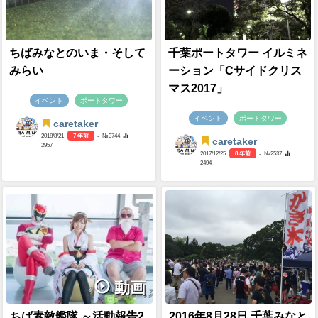
ちばみなとのいま・そして
千葉ポートタワー イルミネ
みらい
ーション「Cサイドクリス
マス2017」
イベント
ポートタワー
イベント
ポートタワー
caretaker
2018/8/21
7 年前
- №3744
caretaker
2957
2017/12/25
8 年前
- №2537
2494
動画
ちば素敵艦隊 ～活動報告2
2016年8月28日 千葉みなと