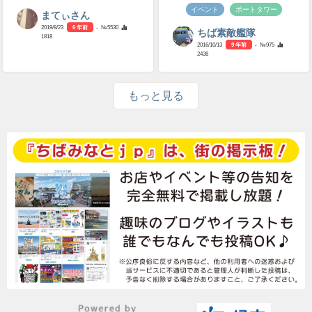
イベント
ポートタワー
まてぃさん
2019/8/23
6 年前
- №5530
ちば素敵艦隊
1818
2016/10/13
9 年前
- №975
2438
もっと見る