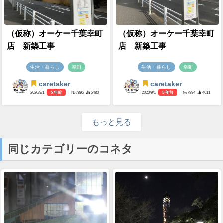
（仮称）オーケー千葉幸町
（仮称）オーケー千葉幸町
店 新築工事
店 新築工事
生活・暮らし
幸町
生活・暮らし
幸町
caretaker
caretaker
2020/9/1
5 年前
- №7895
5480
2020/9/1
5 年前
- №7894
4611
もっと見る
同じカテゴリーのコネタ