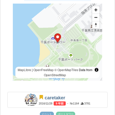
MapLibre
|
OpenFreeMap
© OpenMapTiles
Data from
OpenStreetMap
caretaker
2016/11/28
9 年前
- №1164
3781
イベント
ポートタワー