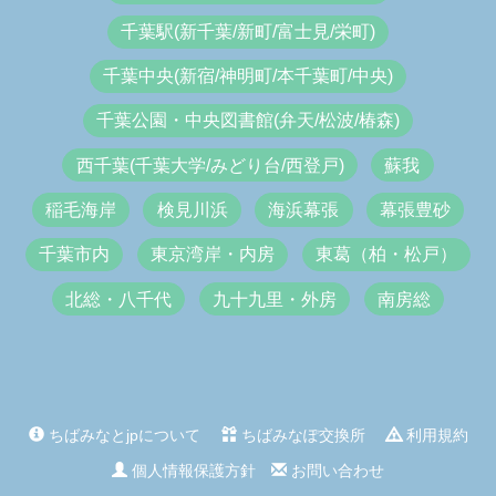
千葉駅(新千葉/新町/富士見/栄町)
千葉中央(新宿/神明町/本千葉町/中央)
千葉公園・中央図書館(弁天/松波/椿森)
西千葉(千葉大学/みどり台/西登戸)
蘇我
稲毛海岸
検見川浜
海浜幕張
幕張豊砂
千葉市内
東京湾岸・内房
東葛（柏・松戸）
北総・八千代
九十九里・外房
南房総
ちばみなとjpについて
ちばみなぽ交換所
利用規約
個人情報保護方針
お問い合わせ