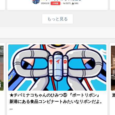
2024/1/16
2 年前
- №15271
1681
もっと見る
画
★チバミナコちゃんのひみつ⑤ 『ポートリボン』
新港にある食品コンビナートみたいなリボンだよ。
...