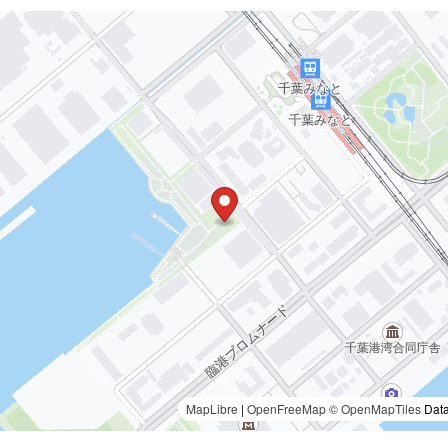
MapLibre
|
OpenFreeMap
© OpenMapTiles
Data