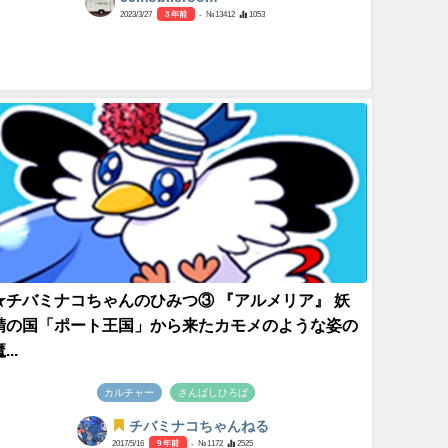
2023/3/27
3 年前
- №13412
1053
★チバミナコちゃんのひみつ③ 『アルメリア』 妖
精の国「ポート王国」から来たカモメのような姿の
...
カルチャー
さんばしひろば
チバミナコちゃんねる
2017/5/16
9 年前
- №1172
2525