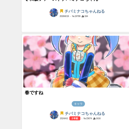
チバミナコちゃんねる
2026/6/19
- №19799
334
春ですね
キャラ
チバミナコちゃんねる
2024/4/1
2 年前
- №15674
1616