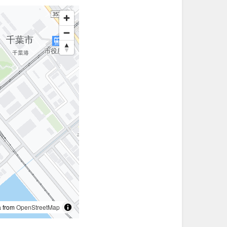
 from
OpenStreetMap