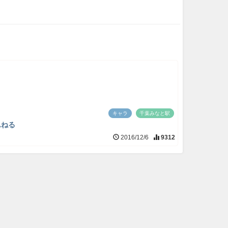
キャラ
千葉みなと駅
んねる
2016/12/6
9312