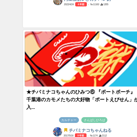
2022/4/24
4 年前
- №11163
1355
★チバミナコちゃんのひみつ⑥ 『ポートポーチ』
千葉港のカモメたちの大好物「ポートえびせん」
入...
カルチャー
さんばしひろば
チバミナコちゃんねる
2017/5/16
9 年前
- №1174
2112