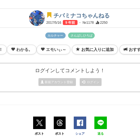
チバミナコちゃんねる
2017/5/16
9 年前
- №1178
2250
カルチャー
さんばしひろば
！
わかる。
エモいぃ～
お気に入りに追加
おす
ログインしてコメントしよう！
新規アカウント登録
ログイン
ポスト
ポスト
シェア
送る