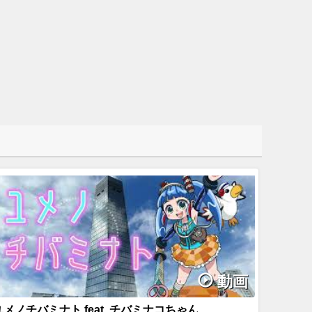
動画
ユメノチバミナト feat. チバミナコちゃん