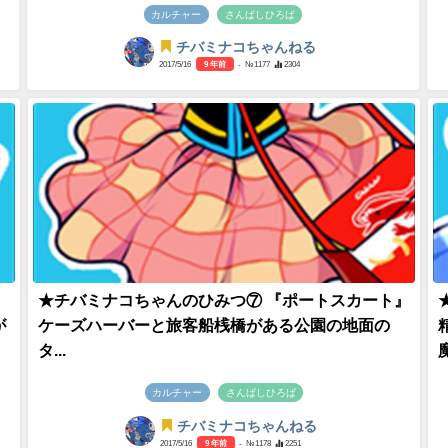
カルチャー
さんばしひろば
チバミナコちゃんねる
2017/5/16
9 年前
- №1177
2304
★チバミナコちゃんのひみつ⑦ 『ポートスカート』
が
ケーズハーバーと旅客船桟橋がある公園の地面の
タ...
魔
カルチャー
さんばしひろば
チバミナコちゃんねる
2017/5/16
9 年前
- №1178
2251