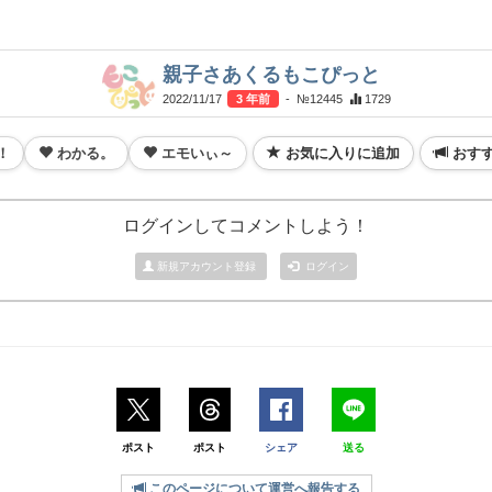
イベント準備中！
親子さあくるもこぴっと
2022/11/17
3 年前
- №12445
1729
！
わかる。
エモいぃ～
お気に入りに追加
おす
ログインしてコメントしよう！
新規アカウント登録
ログイン