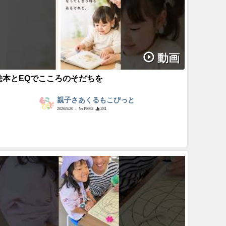
動画
絵本とEQでこころのそだちを
親子さあくるもこぴっと
2026/5/20
- №19662
281