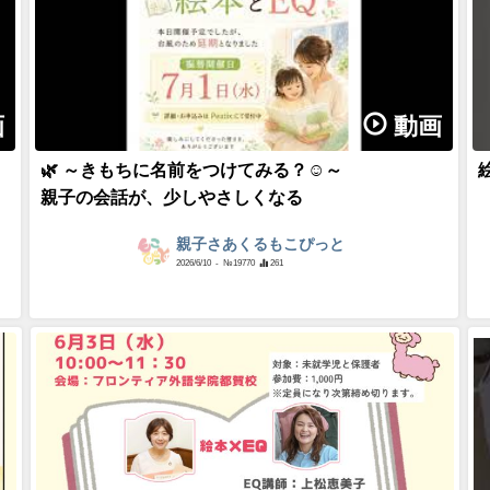
画
動画
🌿 ～きもちに名前をつけてみる？☺～
親子の会話が、少しやさしくなる
親子さあくるもこぴっと
2026/6/10
- №19770
261