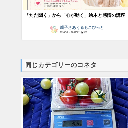
2026/6/17
- №19794
226
「ただ聞く」から「心が動く」絵本と感情の講座
親子さあくるもこぴっと
2026/5/8
- №19582
326
同じカテゴリーのコネタ