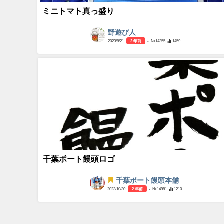
ミニトマト真っ盛り
野遊び人
2023/8/21
2 年前
- №14355
1459