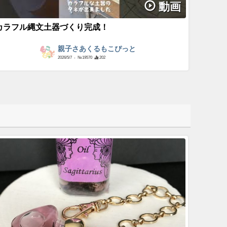
動画
カラフル縄文土器づくり完成！
親子さあくるもこぴっと
2026/5/7
- №19570
202