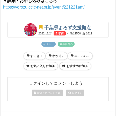
▼詳細・お申し込みはこちら
https://yorozu.ccjc-net.or.jp/event/221221am/
千葉県よろず支援拠点
2022/11/24
3 年前
- №12500
1612
イベント
幕張新都心
すてき！
わかる。
エモいぃ～
お気に入りに追加
おすすめに追加
ログインしてコメントしよう！
新規アカウント登録
ログイン