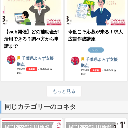
【web開催】どの補助金が
今度こそ応募が来る！求人
活用できる？調べ方から申
広告作成講座
請まで
イベント
千葉県よろず支援
千葉県よろず支援
拠点
拠点
2023/8/3
3 年前
- №14246
2023/8/3
3 年前
- №14245
1461
1072
もっと見る
同じカテゴリーのコネタ
[終了] 2022年12月21日(水)
[終了] 2023年2月17日(金)