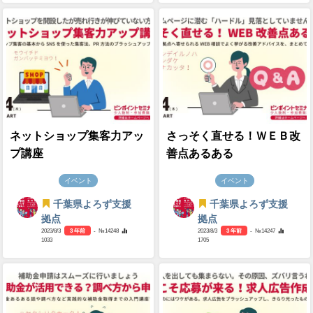
ネットショップ集客力アッ
さっそく直せる！ＷＥＢ改
プ講座
善点あるある
イベント
イベント
千葉県よろず支援
千葉県よろず支援
拠点
拠点
2023/8/3
3 年前
- №14248
2023/8/3
3 年前
- №14247
1033
1705