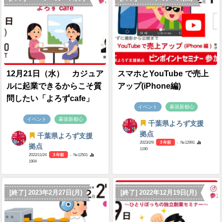
12月21日（水） カジュア
スマホとYouTube で売上
ルに起業できるからこそ質
アップ(iPhone編)
問したい「よろずcafe」
イベント
幕張新都心
イベント
幕張新都心
千葉県よろず支援
拠点
千葉県よろず支援
2023/2/9
3 年前
- №12991
拠点
1190
2022/11/24
3 年前
- №12501
1904
[終了] 2023年2月27日(月)
[終了] 2022年12月19日(月)