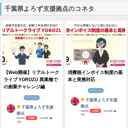
千葉県よろず支援拠点のコネタ
【Web開催】リアルトーク
消費税インボイス制度の基
ライブ YOROZU 異業種で
本と実務対応
の創業チャレンジ編
イベント
イベント
千葉県よろず支援
拠点
千葉県よろず支援
2023/8/3
3 年前
- №14249
拠点
1687
2023/8/3
3 年前
- №14250
1765