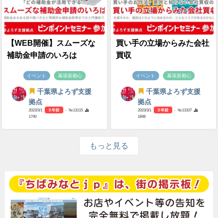
【WEB開催】スムーズな
買い手の立場からみた会社
補助金申請のいろは
買収
イベント
幕張新都心
イベント
幕張新都心
千葉県よろず支援
千葉県よろず支援
拠点
拠点
2023/3/1
3 年前
- №13115
2023/3/1
3 年前
- №13107
1740
1848
もっと見る