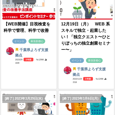
【WEB開催】目視検査を
12月19日（月） WEB 系
科学で管理、科学で改善
スキルで独立・起業した
い！「独立クエスト〜ひと
イベント
幕張新都心
りぼっちの独立創業セミナ
ー〜」
千葉県よろず支援
拠点
2023/2/9
3 年前
- №12998
イベント
幕張新都心
1649
千葉県よろず支援
拠点
2022/11/24
3 年前
- №12498
1518
[終了] 2023年3月29日(水)
[終了] 2023年3月6日(月)