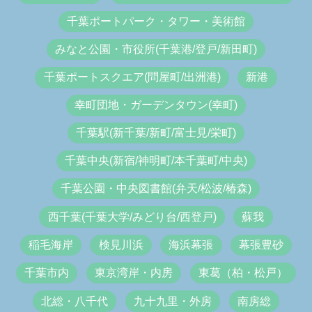
千葉ポートパーク・タワー・美術館
みなと公園・市役所(千葉港/登戸/新田町)
千葉ポートスクエア(問屋町/出洲港)
新港
幸町団地・ガーデンタウン(幸町)
千葉駅(新千葉/新町/富士見/栄町)
千葉中央(新宿/神明町/本千葉町/中央)
千葉公園・中央図書館(弁天/松波/椿森)
西千葉(千葉大学/みどり台/西登戸)
蘇我
稲毛海岸
検見川浜
海浜幕張
幕張豊砂
千葉市内
東京湾岸・内房
東葛（柏・松戸）
北総・八千代
九十九里・外房
南房総