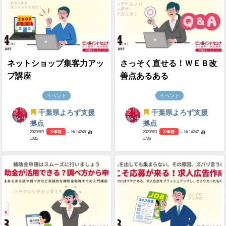
ネットショップ集客力アッ
さっそく直せる！ＷＥＢ改
プ講座
善点あるある
イベント
イベント
千葉県よろず支援
千葉県よろず支援
拠点
拠点
2023/8/3
3 年前
- №14248
2023/8/3
3 年前
- №14247
1035
1706