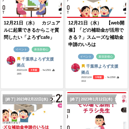
12月21日（水） カジュア
12月21日（水） 【web開
ルに起業できるからこそ質
催】「どの補助金が活用で
問したい「よろずcafe」
きる？」スムーズな補助金
申請のいろは
イベント
幕張新都心
イベント
幕張新都心
千葉県よろず支援
拠点
千葉県よろず支援
2022/11/24
3 年前
- №12501
拠点
1905
2022/11/24
3 年前
- №12500
1613
[終了] 2023年2月22日(水)
[終了] 2023年1月12日(木)