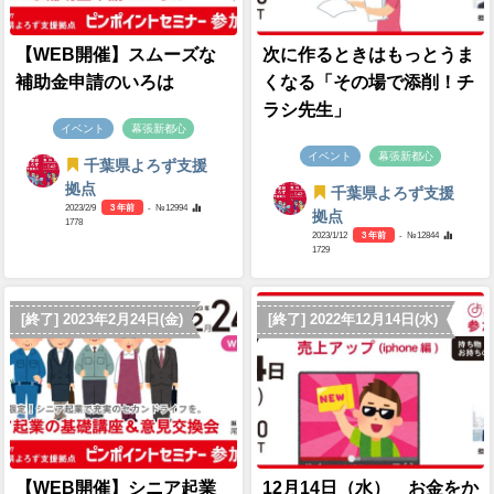
【WEB開催】スムーズな
次に作るときはもっとうま
補助金申請のいろは
くなる「その場で添削！チ
ラシ先生」
イベント
幕張新都心
イベント
幕張新都心
千葉県よろず支援
拠点
千葉県よろず支援
2023/2/9
3 年前
- №12994
拠点
1778
2023/1/12
3 年前
- №12844
1729
[終了] 2023年2月24日(金)
[終了] 2022年12月14日(水)
【WEB開催】シニア起業
12月14日（水） お金をか