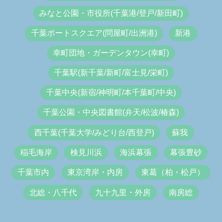
みなと公園・市役所(千葉港/登戸/新田町)
千葉ポートスクエア(問屋町/出洲港)
新港
幸町団地・ガーデンタウン(幸町)
千葉駅(新千葉/新町/富士見/栄町)
千葉中央(新宿/神明町/本千葉町/中央)
千葉公園・中央図書館(弁天/松波/椿森)
西千葉(千葉大学/みどり台/西登戸)
蘇我
稲毛海岸
検見川浜
海浜幕張
幕張豊砂
千葉市内
東京湾岸・内房
東葛（柏・松戸）
北総・八千代
九十九里・外房
南房総