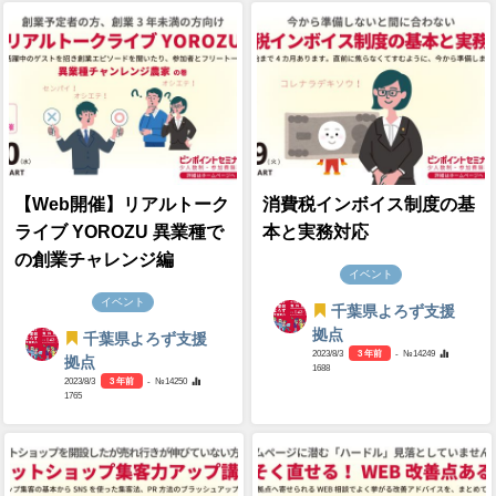
【Web開催】リアルトーク
消費税インボイス制度の基
ライブ YOROZU 異業種で
本と実務対応
の創業チャレンジ編
イベント
イベント
千葉県よろず支援
拠点
千葉県よろず支援
2023/8/3
3 年前
- №14249
拠点
1688
2023/8/3
3 年前
- №14250
1765