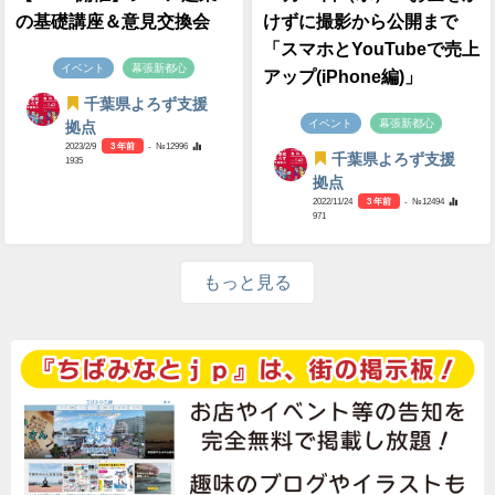
の基礎講座＆意見交換会
けずに撮影から公開まで
「スマホとYouTubeで売上
イベント
幕張新都心
アップ(iPhone編)」
千葉県よろず支援
イベント
幕張新都心
拠点
2023/2/9
3 年前
- №12996
千葉県よろず支援
1935
拠点
2022/11/24
3 年前
- №12494
971
もっと見る