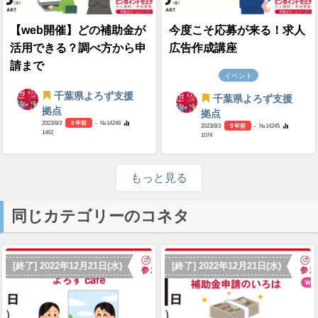
【web開催】どの補助金が
今度こそ応募が来る！求人
活用できる？調べ方から申
広告作成講座
請まで
イベント
千葉県よろず支援
千葉県よろず支援
拠点
拠点
2023/8/3
3 年前
- №14246
2023/8/3
3 年前
- №14245
1462
1074
もっと見る
同じカテゴリーのコネタ
[終了] 2022年12月21日(水)
[終了] 2022年12月21日(水)