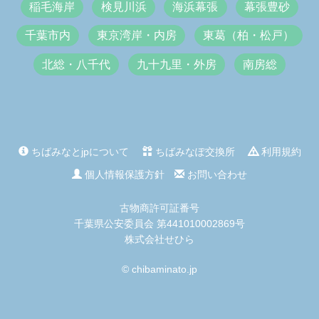
稲毛海岸
検見川浜
海浜幕張
幕張豊砂
千葉市内
東京湾岸・内房
東葛（柏・松戸）
北総・八千代
九十九里・外房
南房総
ちばみなとjpについて
ちばみなぽ交換所
利用規約
個人情報保護方針
お問い合わせ
古物商許可証番号
千葉県公安委員会 第441010002869号
株式会社せひら
© chibaminato.jp