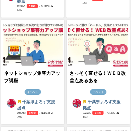
拠点
1687
2023/8/3
3 年前
- №14250
1765
ネットショップ集客力アッ
さっそく直せる！ＷＥＢ改
プ講座
善点あるある
イベント
イベント
千葉県よろず支援
千葉県よろず支援
拠点
拠点
2023/8/3
3 年前
- №14248
2023/8/3
3 年前
- №14247
1032
1703