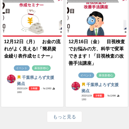
12月12日（月） お金の流
12月16日（金） 目視検査
れがよく見える!「簡易資
でお悩みの方、科学で変革
金繰り表作成セミナー」
できます！「目視検査の改
善手法講座」
イベント
幕張新都心
イベント
幕張新都心
千葉県よろず支援
拠点
千葉県よろず支援
2022/11/24
3 年前
- №12493
拠点
1693
2022/11/24
3 年前
- №12496
1263
もっと見る