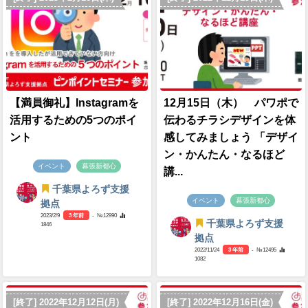
【満員御礼】Instagramを
12月15日（木） パワポで
活用するための5つのポイ
伝わるチラシデザインを体
ント
感してみましょう 「デザイ
ン・かんたん・なるほど
イベント
幕張新都心
講...
千葉県よろず支援
イベント
幕張新都心
拠点
2023/2/9
3 年前
- №12990
千葉県よろず支援
1846
拠点
2022/11/24
3 年前
- №12495
1082
[終了] 2022年12月12日(月)
[終了] 2022年12月16日(金)