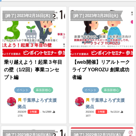
[終了] 2023年2月16日(木)
[終了] 2023年3月28日(火)
乗り越えよう！起業３年目
【web開催】リアルトーク
の壁（1/2回）事業コンセ
ライブ YOROZU 創業成功
プト編
者編
イベント
幕張新都心
イベント
幕張新都心
千葉県よろず支援
千葉県よろず支援
拠点
拠点
2023/2/9
3 年前
- №12989
2023/3/1
3 年前
- №13114
1776
1677
[終了] 2023年2月16日(木)
[終了] 2022年12月15日(木)