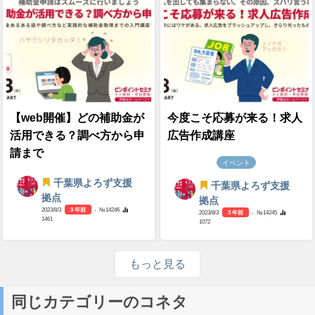
【web開催】どの補助金が
今度こそ応募が来る！求人
活用できる？調べ方から申
広告作成講座
請まで
イベント
千葉県よろず支援
千葉県よろず支援
拠点
拠点
2023/8/3
3 年前
- №14246
2023/8/3
3 年前
- №14245
1461
1072
もっと見る
同じカテゴリーのコネタ