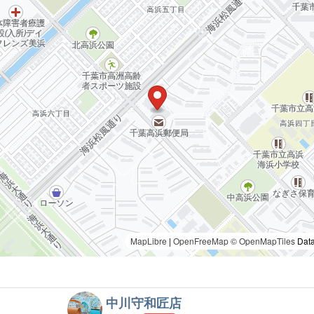
MapLibre
|
OpenFreeMap
© OpenMapTiles
Data
中川守和匠店