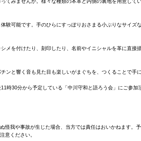
作ってみませんか。様々な種類の本革と内側の裏地を用意して
も体験可能です。手のひらにすっぽりおさまる小ぶりなサイズ
カシメを付けたり、刻印したり、名前やイニシャルを革に直接
パチンと響く音も見た目も楽しいがまぐちを、つくることで手
11時30分から予定している「中川守和と語ろう会」にご参加
わぬ怪我や事故が生じた場合、当方では責任はおいかねます。
ご注意ください。