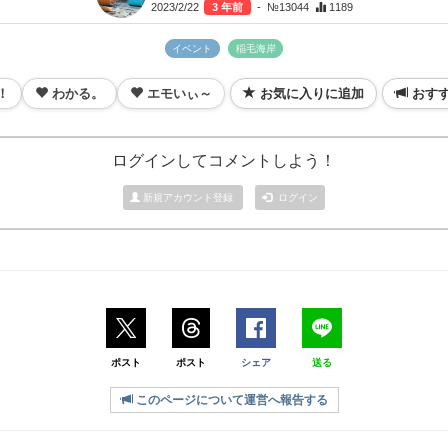
2023/2/22
3 年前
- №13044
1189
イベント
稲毛海岸
！
わかる。
エモいぃ～
お気に入りに追加
おす
ログインしてコメントしよう！
新規アカウント登録
ログイン
ポスト
ポスト
シェア
送る
このページについて運営へ報告する