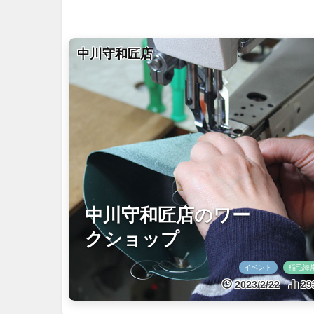
中川守和匠店
中川守和匠店のワー
クショップ
イベント
稲毛海
2023/2/22
29