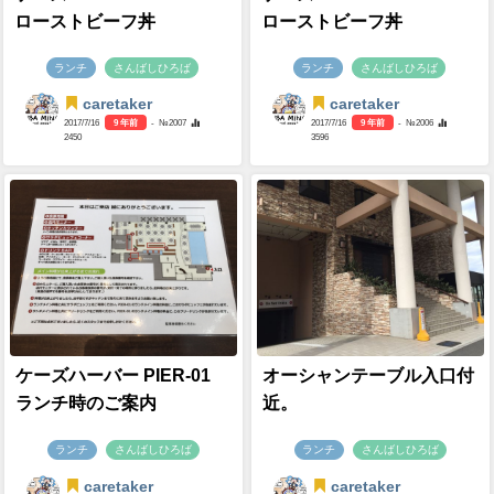
ローストビーフ丼
ローストビーフ丼
ランチ
さんばしひろば
ランチ
さんばしひろば
caretaker
caretaker
2017/7/16
9 年前
- №2007
2017/7/16
9 年前
- №2006
2450
3596
ケーズハーバー PIER-01
オーシャンテーブル入口付
ランチ時のご案内
近。
ランチ
さんばしひろば
ランチ
さんばしひろば
caretaker
caretaker