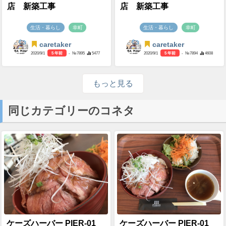
店 新築工事
店 新築工事
生活・暮らし
幸町
生活・暮らし
幸町
caretaker
caretaker
2020/9/1
5 年前
- №7895
5477
2020/9/1
5 年前
- №7894
4608
もっと見る
同じカテゴリーのコネタ
ケーズハーバー PIER-01
ケーズハーバー PIER-01