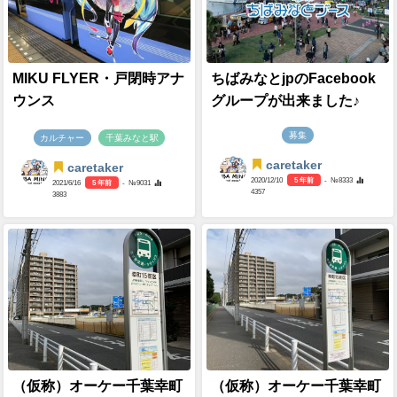
MIKU FLYER・戸閉時アナ
ちばみなとjpのFacebook
ウンス
グループが出来ました♪
募集
カルチャー
千葉みなと駅
caretaker
caretaker
2020/12/10
5 年前
- №8333
2021/6/16
5 年前
- №9031
4357
3883
（仮称）オーケー千葉幸町
（仮称）オーケー千葉幸町