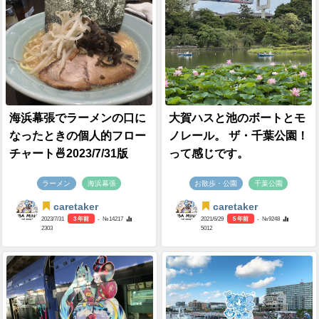
海浜幕張でラーメンの口に
大賀ハスと池のボートとモ
なったときの個人的フロー
ノレール。 ザ・千葉公園！
チャート🍜2023/7/31版
って感じです。
ラーメン
海浜幕張
お散歩・公園
千葉公園
caretaker
caretaker
2023/7/31
3 年前
- №14217
2021/6/29
5 年前
- №9248
2303
5012