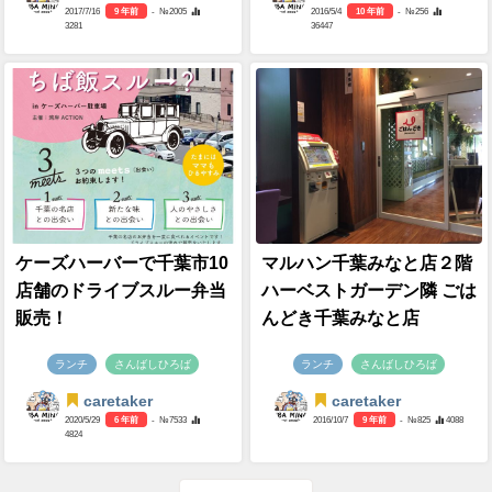
2017/7/16
9 年前
- №2005
2016/5/4
10 年前
- №256
3281
36447
ケーズハーバーで千葉市10
マルハン千葉みなと店２階
店舗のドライブスルー弁当
ハーベストガーデン隣 ごは
販売！
んどき千葉みなと店
ランチ
さんばしひろば
ランチ
さんばしひろば
caretaker
caretaker
2020/5/29
6 年前
- №7533
2016/10/7
9 年前
- №825
4088
4824