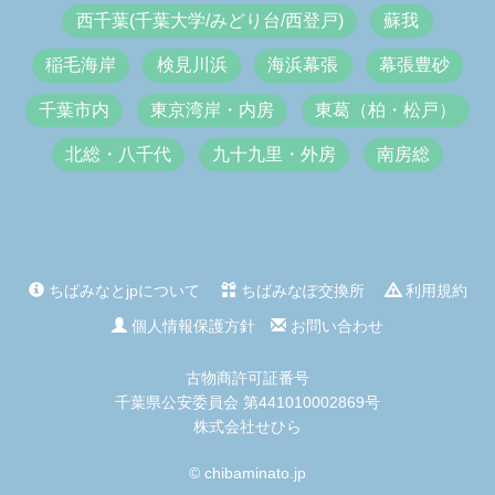
西千葉(千葉大学/みどり台/西登戸)
蘇我
稲毛海岸
検見川浜
海浜幕張
幕張豊砂
千葉市内
東京湾岸・内房
東葛（柏・松戸）
北総・八千代
九十九里・外房
南房総
ちばみなとjpについて
ちばみなぽ交換所
利用規約
個人情報保護方針
お問い合わせ
古物商許可証番号
千葉県公安委員会 第441010002869号
株式会社せひら
© chibaminato.jp