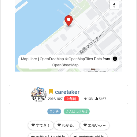
MapLibre
|
OpenFreeMap
© OpenMapTiles
Data from
OpenStreetMap
caretaker
2016/10/7
9 年前
- №133
5467
ランチ
さんばしひろば
すてき！
わかる。
エモいぃ～