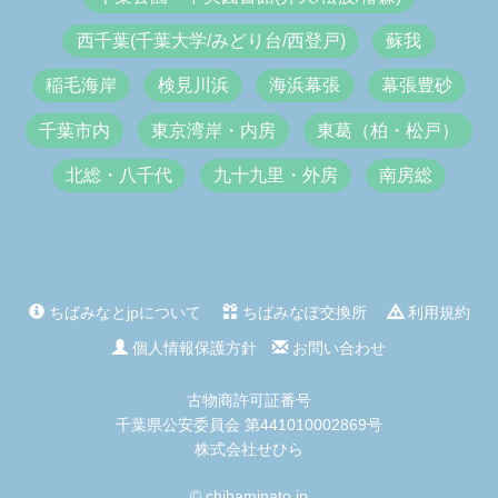
西千葉(千葉大学/みどり台/西登戸)
蘇我
稲毛海岸
検見川浜
海浜幕張
幕張豊砂
千葉市内
東京湾岸・内房
東葛（柏・松戸）
北総・八千代
九十九里・外房
南房総
ちばみなとjpについて
ちばみなぽ交換所
利用規約
個人情報保護方針
お問い合わせ
古物商許可証番号
千葉県公安委員会 第441010002869号
株式会社せひら
© chibaminato.jp