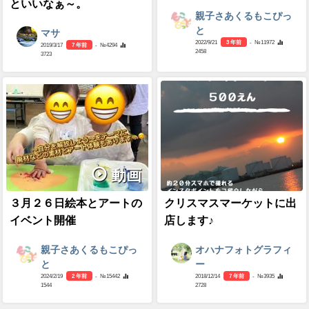
といいなぁ～。
親子さあくるもこぴっ
と
マサ
2022/9/21
3 年前
- №11972
2019/3/17
7 年前
- №4294
2458
3723
動画
３月２６日絵本とアートの
クリスマスマーケットに出
イベント開催
店します♪
親子さあくるもこぴっ
オハナフォトグラフィ
と
ー
2024/2/19
2 年前
- №15442
2018/12/14
7 年前
- №3935
1544
2728