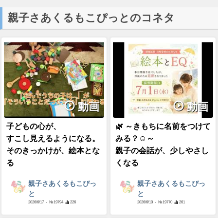
親子さあくるもこぴっとのコネタ
動画
動画
子どもの心が、
🌿 ～きもちに名前をつけて
すこし見えるようになる。
みる？☺～
そのきっかけが、絵本とな
親子の会話が、少しやさし
る
くなる
親子さあくるもこぴっ
親子さあくるもこぴっ
と
と
2026/6/17
- №19794
226
2026/6/10
- №19770
261