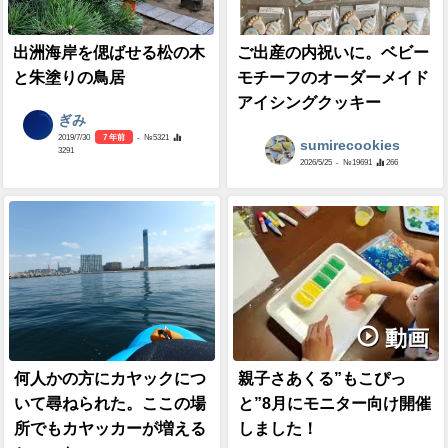
出洲海岸を偲ばせる松の木
ご出産の内祝いに。ベビー
と朱塗りの鳥居
モチーフのオーダーメイド
アイシングクッキー
ぎみ
2019/7/30
7 年前
- №5321
sumirecookies
3291
2026/5/25
- №19691
266
動画
何人かの方にカヤックにつ
親子さあくる”もこぴっ
いて尋ねられた。ここの場
と”8月にモニター向け開催
所でもカヤッカーが増える
しました！