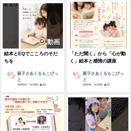
動画
絵本とEQでこころのそだ
「ただ聞く」から「心が動
ちを
く」絵本と感情の講座
親子さあくるもこぴっ
親子さあくるもこぴっ
と
と
2026/5/20
- №19662
281
2026/5/8
- №19582
327