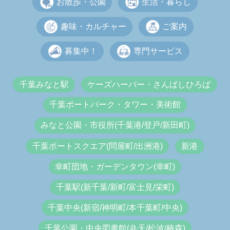
お散歩・公園
生活・暮らし
趣味・カルチャー
ご案内
募集中！
専門サービス
千葉みなと駅
ケーズハーバー・さんばしひろば
千葉ポートパーク・タワー・美術館
みなと公園・市役所(千葉港/登戸/新田町)
千葉ポートスクエア(問屋町/出洲港)
新港
幸町団地・ガーデンタウン(幸町)
千葉駅(新千葉/新町/富士見/栄町)
千葉中央(新宿/神明町/本千葉町/中央)
千葉公園・中央図書館(弁天/松波/椿森)