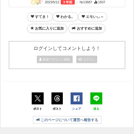
2023/5/12
3 年前
- №13687
1507
すてき！
わかる。
エモいぃ～
お気に入りに追加
おすすめに追加
ログインしてコメントしよう！
新規アカウント登録
ログイン
ポスト
ポスト
シェア
送る
このページについて運営へ報告する