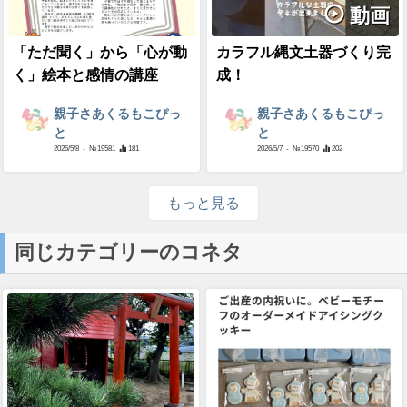
動画
「ただ聞く」から「心が動
カラフル縄文土器づくり完
く」絵本と感情の講座
成！
親子さあくるもこぴっ
親子さあくるもこぴっ
と
と
2026/5/8
- №19581
181
2026/5/7
- №19570
202
もっと見る
同じカテゴリーのコネタ