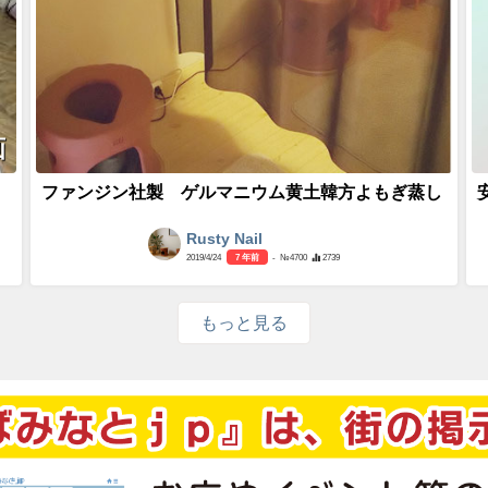
画
ファンジン社製 ゲルマニウム黄土韓方よもぎ蒸し
Rusty Nail
2019/4/24
7 年前
- №4700
2739
もっと見る