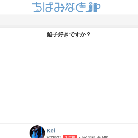
餡子好きですか？
。
Kei
2023/5/13
3 年前
- №13698
1491