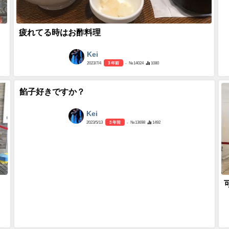
疲れてる時はお酢料理
Kei
2023/7/4
3 年前
- №14024
1080
餡子好きですか？
Kei
2023/5/13
3 年前
- №13698
1492