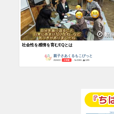
動
社会性を感情を育むEQとは
親子さあくるもこぴっと
2024/2/2
2 年前
- №15361
1265