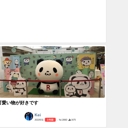
可愛い物が好きです
Kei
2023/5/11
3 年前
- №13683
1675