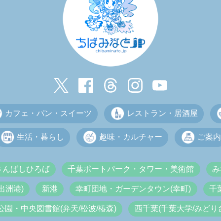
カフェ・パン・スイーツ
レストラン・居酒屋
生活・暮らし
趣味・カルチャー
ご案内
さんばしひろば
千葉ポートパーク・タワー・美術館
み
出洲港)
新港
幸町団地・ガーデンタウン(幸町)
千
公園・中央図書館(弁天/松波/椿森)
西千葉(千葉大学/みどり台