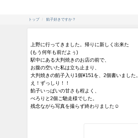
トップ
餡子好きですか？
上野に行ってきました。帰りに新しく出来た
(もう何年も前だよぅ)
駅中にある大判焼きのお店の前で、
お腹の空いた私は立ち止まり、
大判焼きの餡子入り1個¥151を、2個書いました
え！ずっしり！！
餡子いっぱいの甘さも程よく、
ぺろりと2個ご馳走様でした。
残念ながら写真を撮らず終わりました☺️