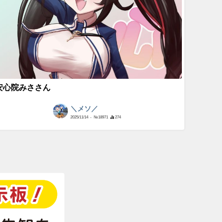
安心院みささん
＼メソ／
2025/11/14
- №18971
274