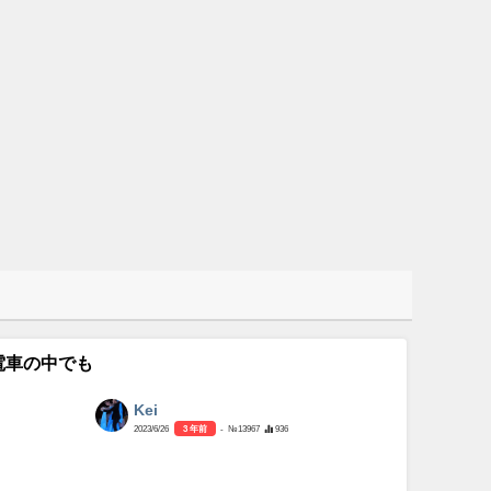
電車の中でも
Kei
2023/6/26
3 年前
- №13967
936