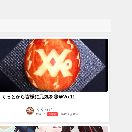
くくっとから皆様に元気を😆❤️Vo.11
くくっと
2020/11/3
5 年前
- №8228
2718