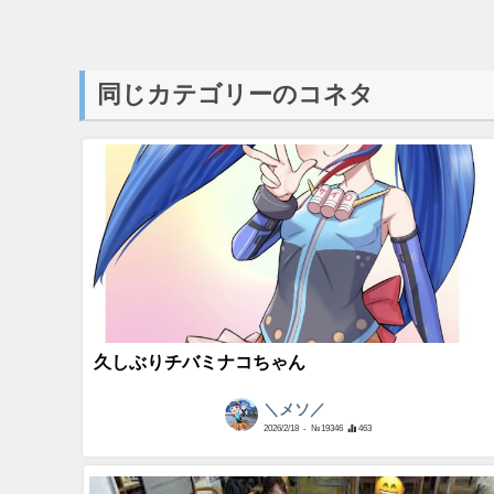
同じカテゴリーのコネタ
久しぶりチバミナコちゃん
＼メソ／
2026/2/18
- №19346
463