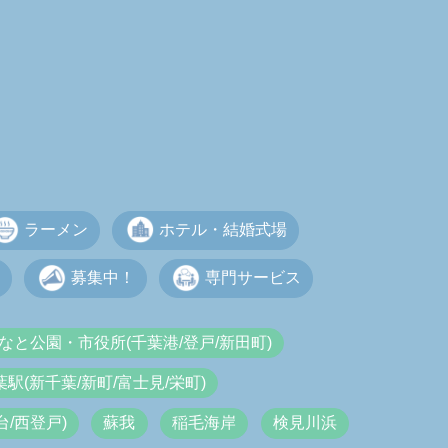
ラーメン
ホテル・結婚式場
募集中！
専門サービス
なと公園・市役所(千葉港/登戸/新田町)
葉駅(新千葉/新町/富士見/栄町)
/西登戸)
蘇我
稲毛海岸
検見川浜