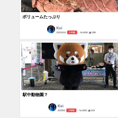
ボリュームたっぷり
Kei
2023/10/14
2 年前
- №14656
1398
駅中動物園？
Kei
2023/6/3
3 年前
- №13825
1619