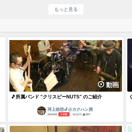
もっと見る
動画
🎵所属バンド “クリスピーNUTS” のご紹介
河上佑彷🎷@カクハン房
2022/4/28
4 年前
- №11173
2607