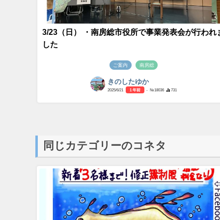
3/23（日） ・南房総市役所で事業発表会が行われ
した
ご案内
南房総
きのしたゆか
2025/6/21
1 年前
- №18036
731
同じカテゴリーのコネタ