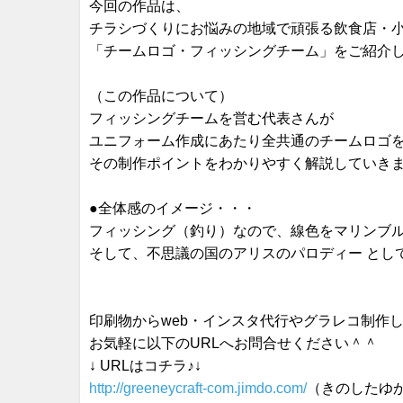
今回の作品は、
チラシづくりにお悩みの地域で頑張る飲食店・
「チームロゴ・フィッシングチーム」をご紹介
（この作品について）
フィッシングチームを営む代表さんが
ユニフォーム作成にあたり全共通のチームロゴ
その制作ポイントをわかりやすく解説していき
●全体感のイメージ・・・
フィッシング（釣り）なので、線色をマリンブ
そして、不思議の国のアリスのパロディー とし
印刷物からweb・インスタ代行やグラレコ制作
お気軽に以下のURLへお問合せください＾＾
↓ URLはコチラ♪↓
http://greeneycraft-com.jimdo.com/
（きのしたゆ