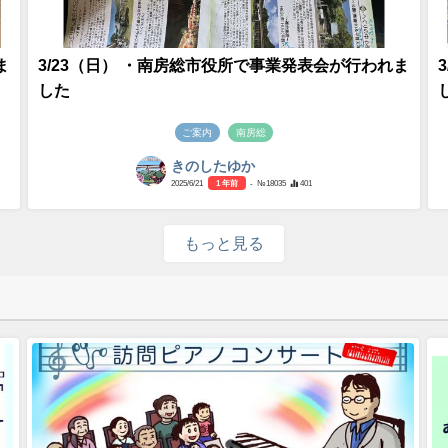
ま
3/23（日） ・南房総市役所で事業発表会が行われま
した
ご案内
南房総
きのしたゆか
2025/6/21
1 年前
- №18035
401
もっと見る