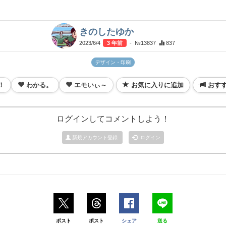
きのしたゆか
2023/6/4
3 年前
- №13837
837
デザイン・印刷
！
わかる。
エモいぃ～
お気に入りに追加
おす
ログインしてコメントしよう！
新規アカウント登録
ログイン
ポスト
ポスト
シェア
送る