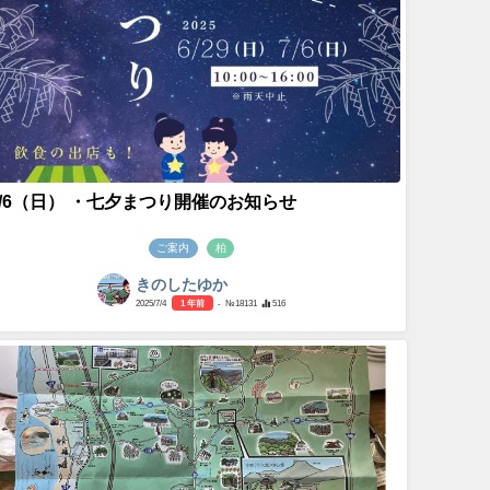
7/6（日） ・七夕まつり開催のお知らせ
ご案内
柏
きのしたゆか
2025/7/4
1 年前
- №18131
516