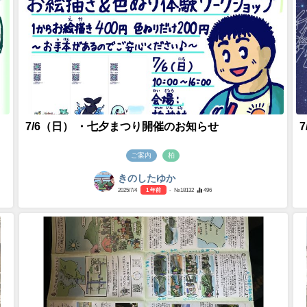
7/6（日） ・七夕まつり開催のお知らせ
ご案内
柏
きのしたゆか
2025/7/4
1 年前
- №18132
496