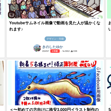
Youtubeサムネイル画像で動画を見た人が温かくな
れます♪
デザイン・印刷
きのしたゆか
2024/5/7
2 年前
- №15812
2196
＜〜初めての方向けに格安3,000円イラスト制作の