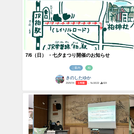
7/6（日） ・七夕まつり開催のお知らせ
ご案内
柏
きのしたゆか
2025/7/4
1 年前
- №18133
824