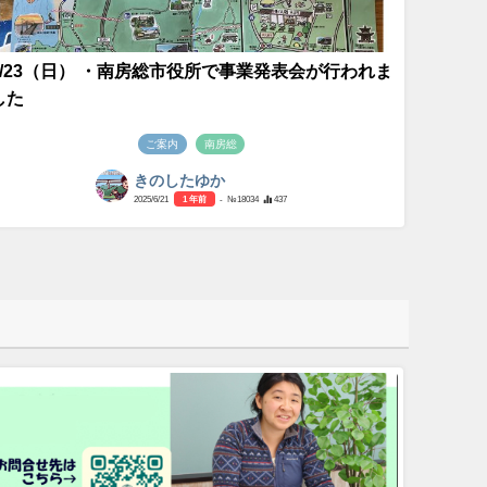
3/23（日） ・南房総市役所で事業発表会が行われま
した
ご案内
南房総
きのしたゆか
2025/6/21
1 年前
- №18034
437