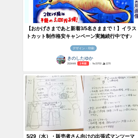
【おかげさまであと新着3/5名さままで！】イラス
トカット制作格安キャンペーン実施続行中です♪
デザイン・印刷
きのしたゆか
2024/4/8
2 年前
- №15703
1270
5/29（水）・販売者さん向けの出張式マンツーマ