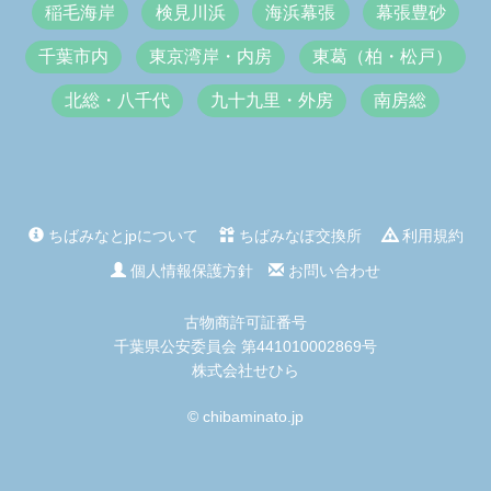
稲毛海岸
検見川浜
海浜幕張
幕張豊砂
千葉市内
東京湾岸・内房
東葛（柏・松戸）
北総・八千代
九十九里・外房
南房総
ちばみなとjpについて
ちばみなぽ交換所
利用規約
個人情報保護方針
お問い合わせ
古物商許可証番号
千葉県公安委員会 第441010002869号
株式会社せひら
© chibaminato.jp