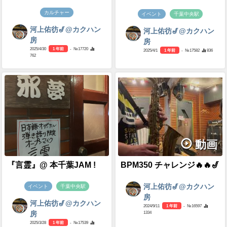
カルチャー
イベント
千葉中央駅
河上佑彷🎷@カクハン
河上佑彷🎷@カクハン
房
房
2025/4/30
1 年前
- №17720
2025/4/1
1 年前
- №17582
836
762
動画
『言霊』@ 本千葉JAM !
BPM350 チャレンジ🔥🔥🎷
河上佑彷🎷@カクハン
イベント
千葉中央駅
房
河上佑彷🎷@カクハン
2024/9/11
1 年前
- №16597
1334
房
2025/3/28
1 年前
- №17539