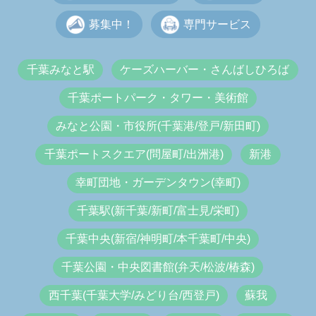
募集中！
専門サービス
千葉みなと駅
ケーズハーバー・さんばしひろば
千葉ポートパーク・タワー・美術館
みなと公園・市役所(千葉港/登戸/新田町)
千葉ポートスクエア(問屋町/出洲港)
新港
幸町団地・ガーデンタウン(幸町)
千葉駅(新千葉/新町/富士見/栄町)
千葉中央(新宿/神明町/本千葉町/中央)
千葉公園・中央図書館(弁天/松波/椿森)
西千葉(千葉大学/みどり台/西登戸)
蘇我