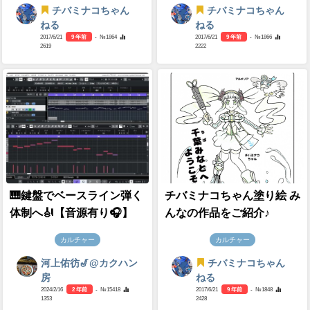
チバミナコちゃん
チバミナコちゃん
ねる
ねる
2017/6/21
9 年前
- №1864
2017/6/21
9 年前
- №1866
2619
2222
🎹鍵盤でベースライン弾く
チバミナコちゃん塗り絵 み
体制へ🎻【音源有り🎧】
んなの作品をご紹介♪
カルチャー
カルチャー
河上佑彷🎷@カクハン
チバミナコちゃん
房
ねる
2024/2/16
2 年前
- №15418
2017/6/21
9 年前
- №1848
1353
2428