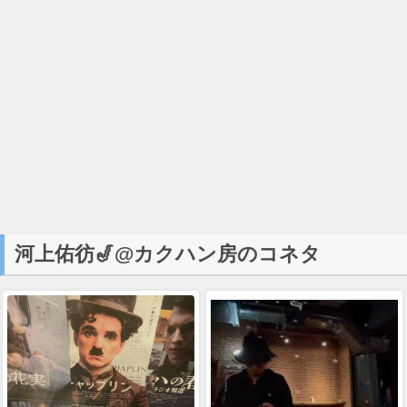
河上佑彷🎷@カクハン房のコネタ