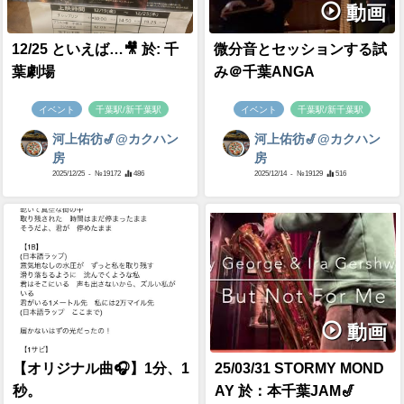
動画
12/25 といえば…🎥 於: 千
微分音とセッションする試
葉劇場
み＠千葉ANGA
イベント
千葉駅/新千葉駅
イベント
千葉駅/新千葉駅
河上佑彷🎷@カクハン
河上佑彷🎷@カクハン
房
房
2025/12/25
- №19172
486
2025/12/14
- №19129
516
動画
【オリジナル曲🎧】1分、1
25/03/31 STORMY MOND
秒。
AY 於：本千葉JAM🎷