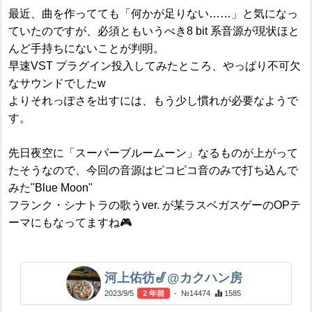
最近、曲を作ってても「何かが足りない……」と気になっ
ていたのですが、必須ともいうべき8 bit 系音源が現状ほと
んど手持ちにないことが判明。
早速VST プラグイン投入してみたところ、やっぱり不可欠
なサウンドでしたw
よりそれっぽさを出すには、もう少し慣れが必要なようで
す。
先日夜空に「スーパーブルームーン」なるものが上がって
たそうなので、今回の音源はピコピコ音のみで打ち込んで
みた"Blue Moon"
フランク・シナトラの歌うver. が某ラスベガスゲーのOPテ
ーマにもなってますね🎮
河上佑彷🎷@カクハン房
2023/9/5
2 年前
- №14474
1585