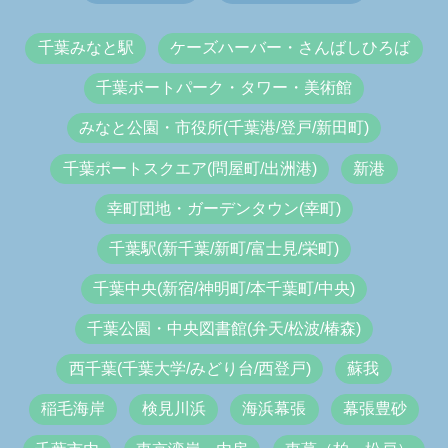
千葉みなと駅
ケーズハーバー・さんばしひろば
千葉ポートパーク・タワー・美術館
みなと公園・市役所(千葉港/登戸/新田町)
千葉ポートスクエア(問屋町/出洲港)
新港
幸町団地・ガーデンタウン(幸町)
千葉駅(新千葉/新町/富士見/栄町)
千葉中央(新宿/神明町/本千葉町/中央)
千葉公園・中央図書館(弁天/松波/椿森)
西千葉(千葉大学/みどり台/西登戸)
蘇我
稲毛海岸
検見川浜
海浜幕張
幕張豊砂