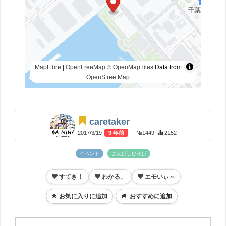
MapLibre
|
OpenFreeMap
© OpenMapTiles
Data from
OpenStreetMap
caretaker
2017/3/19
9 年前
- №1449
2152
イベント
さんばしひろば
すてき！
わかる。
エモいぃ～
お気に入りに追加
おすすめに追加