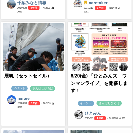
千葉みなと情報
caretaker
2017/8/28
8 年前
- №2301
2017/3/19
9 年前
- №1448
2082
3261
展帆（セットセイル）
6/20(金) 「ひとみんズ ワ
ンマンライブ」を開催しま
イベント
さんばしひろば
す！
miraie
イベント
さんばしひろば
2019/8/19
6 年前
- №5459
3279
ひとみん
2025/6/5
1 年前
- №17908
793