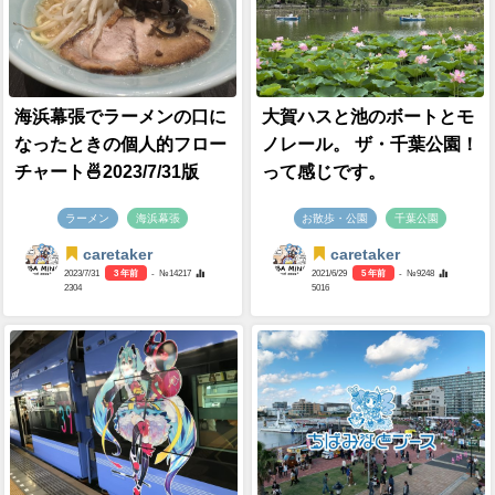
海浜幕張でラーメンの口に
大賀ハスと池のボートとモ
なったときの個人的フロー
ノレール。 ザ・千葉公園！
チャート🍜2023/7/31版
って感じです。
ラーメン
海浜幕張
お散歩・公園
千葉公園
caretaker
caretaker
2023/7/31
3 年前
- №14217
2021/6/29
5 年前
- №9248
2304
5016