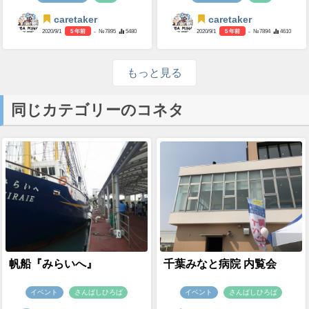
caretaker
caretaker
2020/9/1
5 年前
- №7895
5480
2020/9/1
5 年前
- №7894
4610
もっと見る
同じカテゴリーのコネタ
帆船『みらいへ』
千葉みなと病院 内覧会
イベント
さんばしひろば
イベント
さんばしひろば