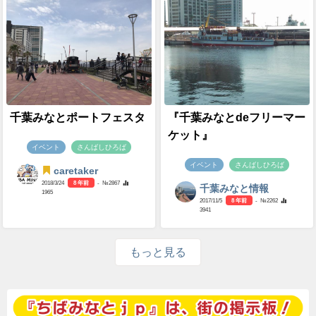
千葉みなとポートフェスタ
『千葉みなとdeフリーマー
ケット』
イベント
さんばしひろば
イベント
さんばしひろば
caretaker
2018/3/24
8 年前
- №2867
千葉みなと情報
1965
2017/11/5
8 年前
- №2262
3941
もっと見る