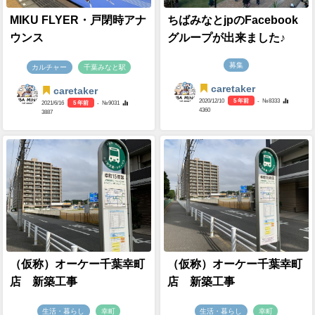
MIKU FLYER・戸閉時アナ
ちばみなとjpのFacebook
ウンス
グループが出来ました♪
募集
カルチャー
千葉みなと駅
caretaker
caretaker
2020/12/10
5 年前
- №8333
2021/6/16
5 年前
- №9031
4360
3887
（仮称）オーケー千葉幸町
（仮称）オーケー千葉幸町
店 新築工事
店 新築工事
生活・暮らし
幸町
生活・暮らし
幸町