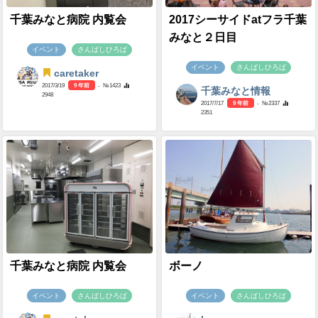
千葉みなと病院 内覧会
2017シーサイドatフラ千葉
みなと２日目
イベント
さんばしひろば
イベント
さんばしひろば
caretaker
2017/3/19
9 年前
- №1423
千葉みなと情報
2948
2017/7/17
9 年前
- №2337
2351
千葉みなと病院 内覧会
ボーノ
イベント
さんばしひろば
イベント
さんばしひろば