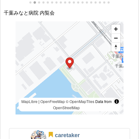
千葉みなと病院 内覧会
MapLibre
|
OpenFreeMap
© OpenMapTiles
Data from
OpenStreetMap
caretaker