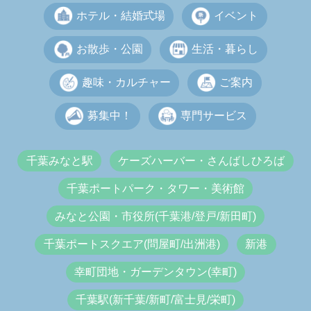
ホテル・結婚式場
イベント
お散歩・公園
生活・暮らし
趣味・カルチャー
ご案内
募集中！
専門サービス
千葉みなと駅
ケーズハーバー・さんばしひろば
千葉ポートパーク・タワー・美術館
みなと公園・市役所(千葉港/登戸/新田町)
千葉ポートスクエア(問屋町/出洲港)
新港
幸町団地・ガーデンタウン(幸町)
千葉駅(新千葉/新町/富士見/栄町)