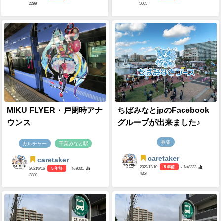
2299
5005
MIKU FLYER・戸閉時アナ
ちばみなとjpのFacebook
ウンス
グループが出来ました♪
募集
カルチャー
千葉みなと駅
caretaker
caretaker
2020/12/10
5 年前
- №8333
2021/6/16
5 年前
- №9031
4354
3880