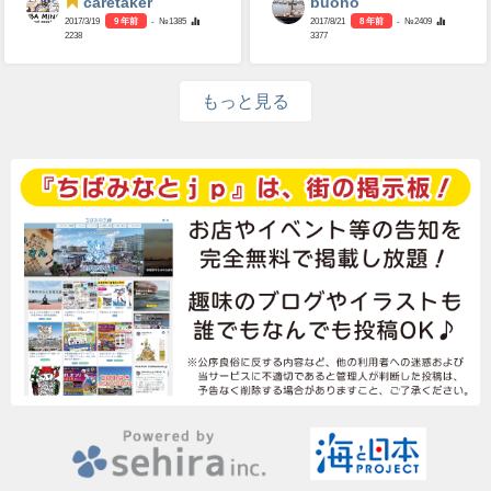
caretaker
buono
2017/3/19
9 年前
- №1385
2017/8/21
8 年前
- №2409
2238
3377
もっと見る