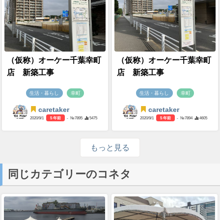
（仮称）オーケー千葉幸町
（仮称）オーケー千葉幸町
店 新築工事
店 新築工事
生活・暮らし
幸町
生活・暮らし
幸町
caretaker
caretaker
2020/9/1
5 年前
- №7895
5475
2020/9/1
5 年前
- №7894
4605
もっと見る
同じカテゴリーのコネタ