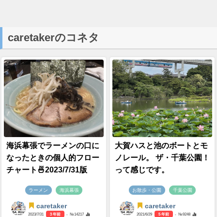
caretakerのコネタ
海浜幕張でラーメンの口に
大賀ハスと池のボートとモ
なったときの個人的フロー
ノレール。 ザ・千葉公園！
チャート🍜2023/7/31版
って感じです。
ラーメン
海浜幕張
お散歩・公園
千葉公園
caretaker
caretaker
2023/7/31
3 年前
- №14217
2021/6/29
5 年前
- №9248