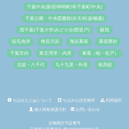
千葉中央(新宿/神明町/本千葉町/中央)
千葉公園・中央図書館(弁天/松波/椿森)
西千葉(千葉大学/みどり台/西登戸)
蘇我
稲毛海岸
検見川浜
海浜幕張
幕張豊砂
千葉市内
東京湾岸・内房
東葛（柏・松戸）
北総・八千代
九十九里・外房
南房総
ちばみなとjpについて
ちばみなぽ交換所
利用規約
個人情報保護方針
お問い合わせ
古物商許可証番号