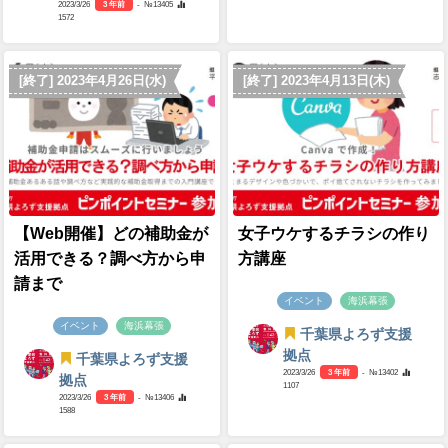
2023/3/26
3 年前
- №13405
1572
[終了] 2023年4月26日(水)
[終了] 2023年4月13日(木)
【Web開催】どの補助金が
女子ウケするチラシの作り
活用できる？調べ方から申
方講座
請まで
イベント
海浜幕張
イベント
海浜幕張
千葉県よろず支援
拠点
千葉県よろず支援
2023/3/26
3 年前
- №13402
拠点
1107
2023/3/26
3 年前
- №13406
1588