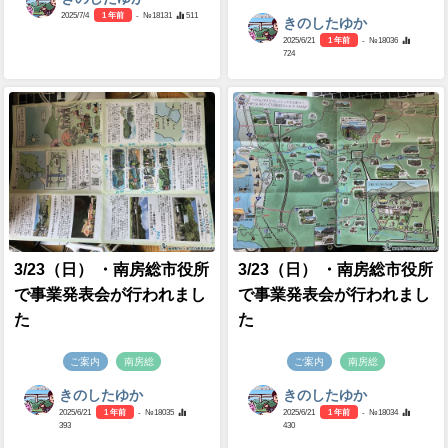
2025/7/4
1 年前
- №18131
511
きのしたゆか
2025/6/21
1 年前
- №18036
724
3/23（日） ・南房総市役所
3/23（日） ・南房総市役所
で事業発表会が行われまし
で事業発表会が行われまし
た
た
ご案内
南房総
ご案内
南房総
きのしたゆか
きのしたゆか
2025/6/21
1 年前
- №18035
2025/6/21
1 年前
- №18034
393
430