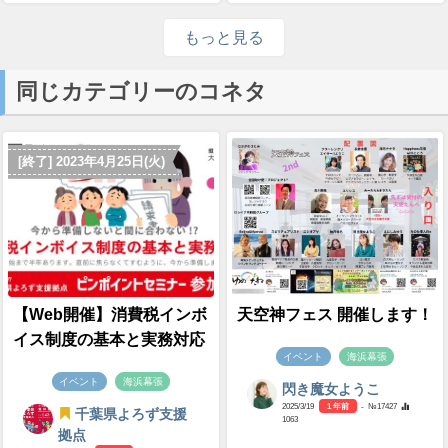
もっと見る
同じカテゴリーのコネタ
[終了] 2023年4月25日(火)
【Web開催】消費税インボ
天空神フェス 開催します！
イス制度の基本と実務対応
イベント
海浜幕張
イベント
海浜幕張
閃き魔女ようこ
2025/3/19
1 年前
- №17427
千葉県よろず支援
1063
拠点