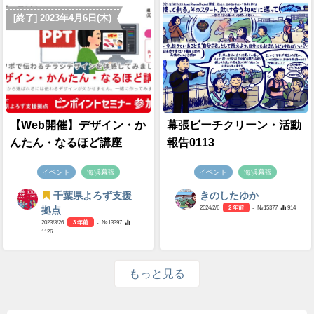
[終了] 2023年4月6日(木)
【Web開催】デザイン・か
幕張ビーチクリーン・活動
んたん・なるほど講座
報告0113
イベント
海浜幕張
イベント
海浜幕張
千葉県よろず支援
きのしたゆか
2024/2/6
2 年前
- №15377
914
拠点
2023/3/26
3 年前
- №13397
1126
もっと見る