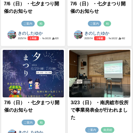
7/6（日） ・七夕まつり開
7/6（日） ・七夕まつり開
催のお知らせ
催のお知らせ
ご案内
柏
ご案内
柏
きのしたゆか
きのしたゆか
2025/7/4
1 年前
- №18133
820
2025/7/4
1 年前
- №18132
492
7/6（日） ・七夕まつり開
3/23（日） ・南房総市役所
催のお知らせ
で事業発表会が行われまし
た
ご案内
柏
ご案内
南房総
きのしたゆか