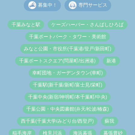
募集中！
専門サービス
千葉みなと駅
ケーズハーバー・さんばしひろば
千葉ポートパーク・タワー・美術館
みなと公園・市役所(千葉港/登戸/新田町)
千葉ポートスクエア(問屋町/出洲港)
新港
幸町団地・ガーデンタウン(幸町)
千葉駅(新千葉/新町/富士見/栄町)
千葉中央(新宿/神明町/本千葉町/中央)
千葉公園・中央図書館(弁天/松波/椿森)
西千葉(千葉大学/みどり台/西登戸)
蘇我
稲毛海岸
検見川浜
海浜幕張
幕張豊砂