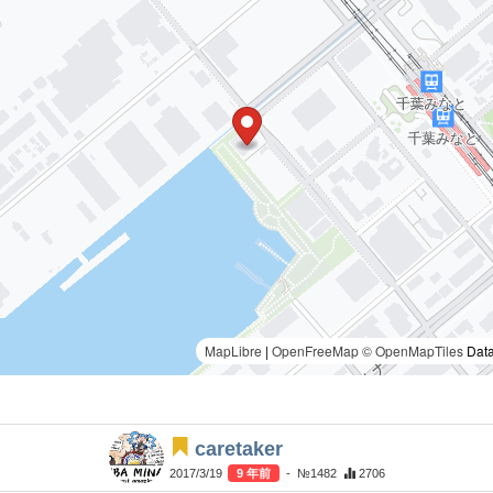
MapLibre
|
OpenFreeMap
© OpenMapTiles
Data
caretaker
2017/3/19
9 年前
- №1482
2706