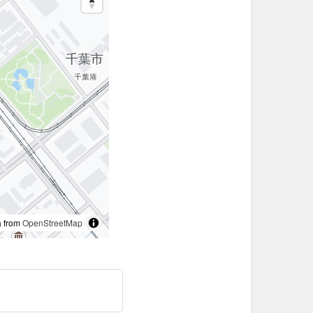
 from
OpenStreetMap