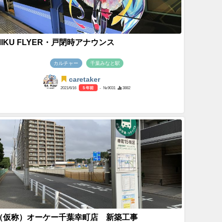
MIKU FLYER・戸閉時アナウンス
カルチャー
千葉みなと駅
caretaker
2021/6/16
5 年前
- №9031
3882
（仮称）オーケー千葉幸町店 新築工事