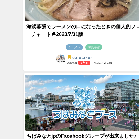
海浜幕張でラーメンの口になったときの個人的フ
ーチャート🍜2023/7/31版
ラーメン
海浜幕張
caretaker
2023/7/31
3 年前
- №14217
2301
ちばみなとjpのFacebookグループが出来ました♪