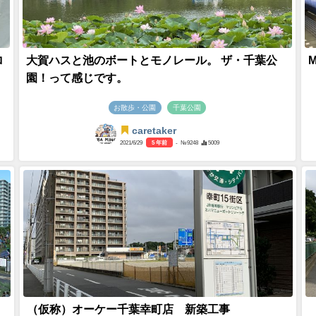
ロ
大賀ハスと池のボートとモノレール。 ザ・千葉公
園！って感じです。
お散歩・公園
千葉公園
caretaker
2021/6/29
5 年前
- №9248
5009
（仮称）オーケー千葉幸町店 新築工事