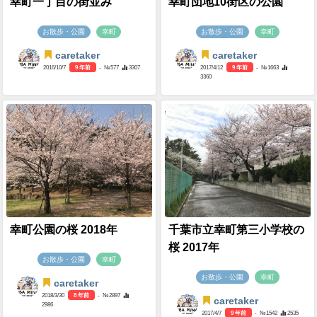
幸町一丁目の街並み
幸町団地10街区の公園
お散歩・公園
幸町
お散歩・公園
幸町
caretaker
caretaker
2016/10/7
9 年前
- №577
3307
2017/4/12
9 年前
- №1663
3360
幸町公園の桜 2018年
千葉市立幸町第三小学校の
桜 2017年
お散歩・公園
幸町
お散歩・公園
幸町
caretaker
2018/3/30
8 年前
- №2897
caretaker
2986
2017/4/7
9 年前
- №1542
2535