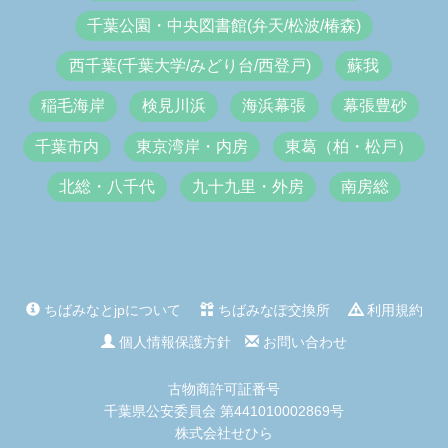
千葉公園・中央図書館(弁天/松波/椿森)
西千葉(千葉大学/みどり台/西登戸)
蘇我
稲毛海岸
検見川浜
海浜幕張
幕張豊砂
千葉市内
東京湾岸・内房
東葛（柏・松戸）
北総・八千代
九十九里・外房
南房総
ちばみなとjpについて
ちばみなぽ交換所
利用規約
個人情報保護方針
お問い合わせ
古物商許可証番号
千葉県公安委員会 第441010002869号
株式会社せひら