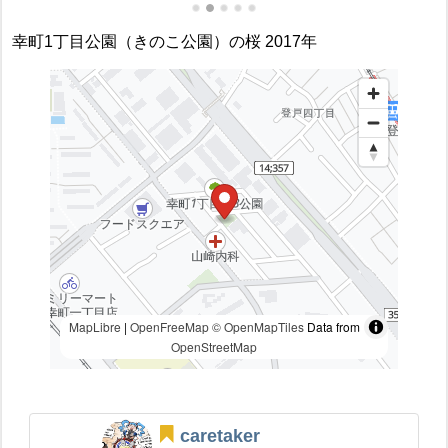
幸町1丁目公園（きのこ公園）の桜 2017年
MapLibre
|
OpenFreeMap
© OpenMapTiles
Data from
OpenStreetMap
caretaker