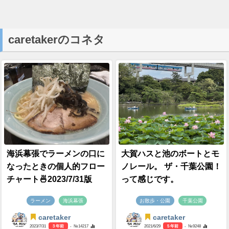
caretakerのコネタ
海浜幕張でラーメンの口に
大賀ハスと池のボートとモ
なったときの個人的フロー
ノレール。 ザ・千葉公園！
チャート🍜2023/7/31版
って感じです。
ラーメン
海浜幕張
お散歩・公園
千葉公園
caretaker
caretaker
2023/7/31
3 年前
- №14217
2021/6/29
5 年前
- №9248