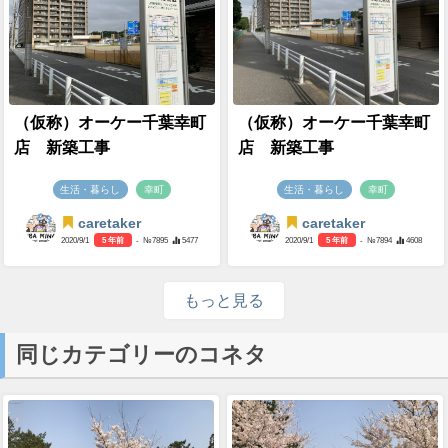
（仮称）オーケー千葉幸町
（仮称）オーケー千葉幸町
店 新築工事
店 新築工事
生活・暮らし
幸町
生活・暮らし
幸町
caretaker
caretaker
2020/9/1
5 年前
- №7895
5477
2020/9/1
5 年前
- №7894
4608
もっと見る
同じカテゴリーのコネタ