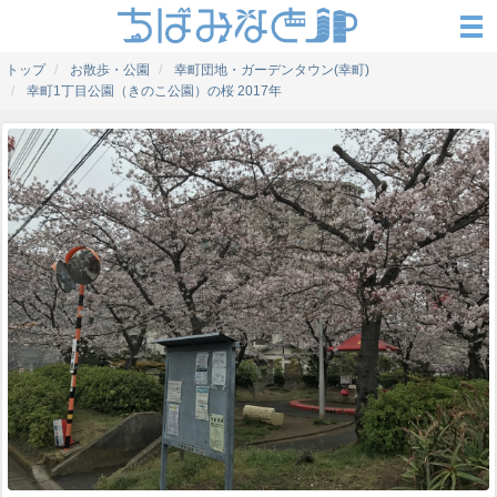
トップ
お散歩・公園
幸町団地・ガーデンタウン(幸町)
幸町1丁目公園（きのこ公園）の桜 2017年