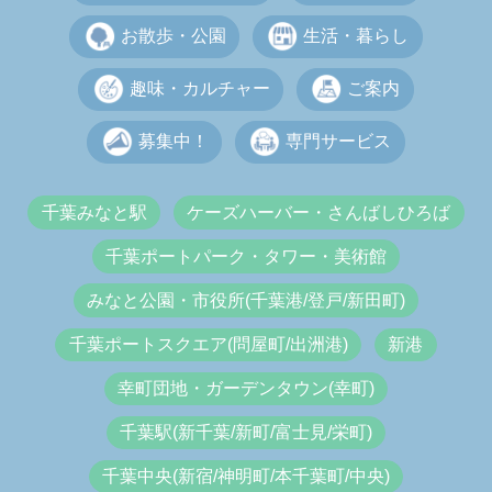
お散歩・公園
生活・暮らし
趣味・カルチャー
ご案内
募集中！
専門サービス
千葉みなと駅
ケーズハーバー・さんばしひろば
千葉ポートパーク・タワー・美術館
みなと公園・市役所(千葉港/登戸/新田町)
千葉ポートスクエア(問屋町/出洲港)
新港
幸町団地・ガーデンタウン(幸町)
千葉駅(新千葉/新町/富士見/栄町)
千葉中央(新宿/神明町/本千葉町/中央)