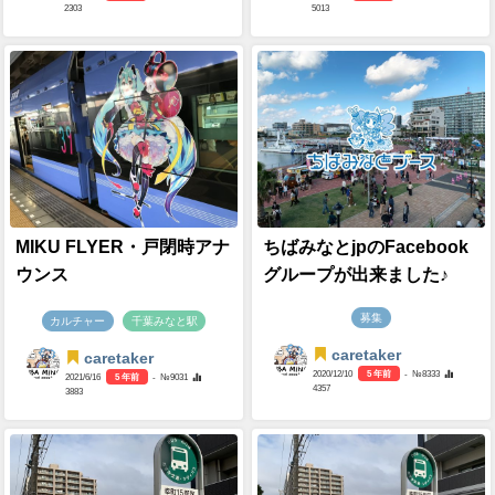
2303
5013
MIKU FLYER・戸閉時アナ
ちばみなとjpのFacebook
ウンス
グループが出来ました♪
募集
カルチャー
千葉みなと駅
caretaker
caretaker
2020/12/10
5 年前
- №8333
2021/6/16
5 年前
- №9031
4357
3883