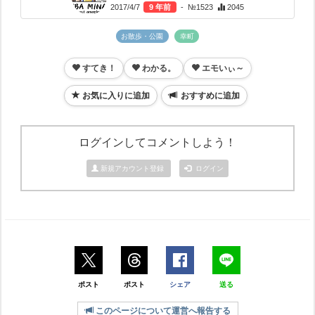
2017/4/7
9 年前
- №1523
2045
お散歩・公園
幸町
すてき！
わかる。
エモいぃ～
お気に入りに追加
おすすめに追加
ログインしてコメントしよう！
新規アカウント登録
ログイン
ポスト
ポスト
シェア
送る
このページについて運営へ報告する