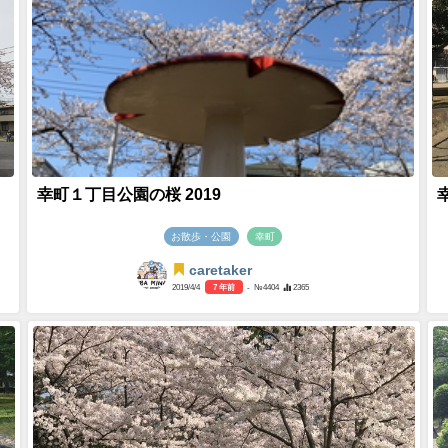
幸町１丁目公園の桜 2019
お散歩・公園
幸町
caretaker
2019/4/4
7 年前
- №4404
2365