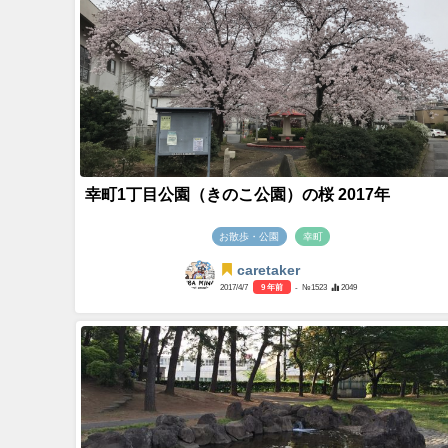
幸町1丁目公園（きのこ公園）の桜 2017年
お散歩・公園
幸町
caretaker
2017/4/7
9 年前
- №1523
2049