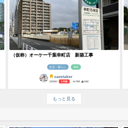
（仮称）オーケー千葉幸町店 新築工事
生活・暮らし
幸町
caretaker
2020/9/1
5 年前
- №7895
5482
もっと見る