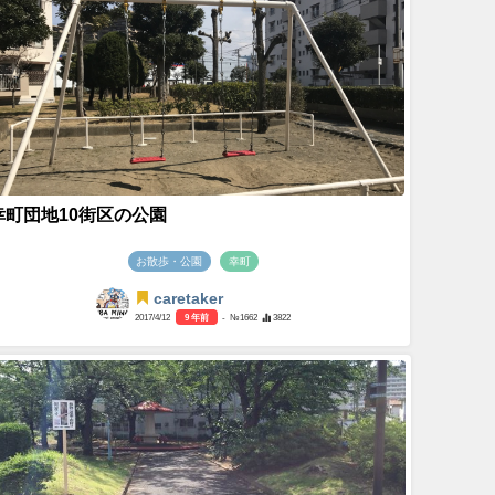
幸町団地10街区の公園
お散歩・公園
幸町
caretaker
2017/4/12
9 年前
- №1662
3822