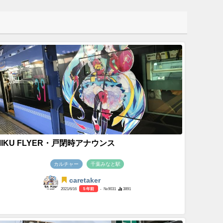
MIKU FLYER・戸閉時アナウンス
カルチャー
千葉みなと駅
caretaker
2021/6/16
5 年前
- №9031
3891