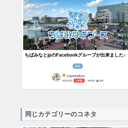
ちばみなとjpのFacebookグループが出来ました♪
募集
caretaker
2020/12/10
5 年前
- №8333
4362
同じカテゴリーのコネタ