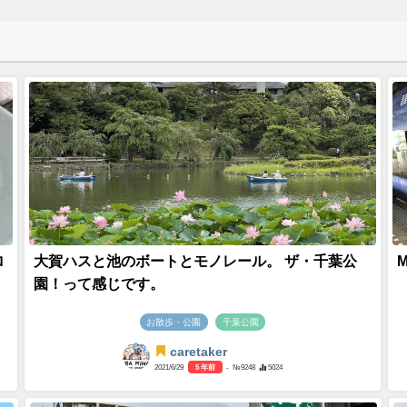
ロ
大賀ハスと池のボートとモノレール。 ザ・千葉公
園！って感じです。
お散歩・公園
千葉公園
caretaker
2021/6/29
5 年前
- №9248
5024