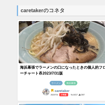
caretakerのコネタ
海浜幕張でラーメンの口になったときの個人的フ
ーチャート🍜2023/7/31版
ラーメン
海浜幕張
caretaker
2023/7/31
3 年前
- №14217
2307