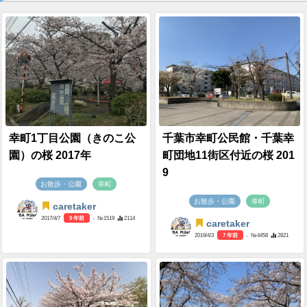
幸町1丁目公園（きのこ公
千葉市幸町公民館・千葉幸
園）の桜 2017年
町団地11街区付近の桜 201
9
お散歩・公園
幸町
お散歩・公園
幸町
caretaker
2017/4/7
9 年前
- №1519
2114
caretaker
2019/4/3
7 年前
- №4458
2821