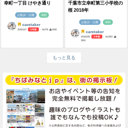
幸町一丁目 けやき通り
千葉市立幸町第三小学校の
桜 2018年
お散歩・公園
幸町
お散歩・公園
幸町
caretaker
2016/10/7
9 年前
- №578
2649
caretaker
2018/3/30
8 年前
- №2922
2903
もっと見る