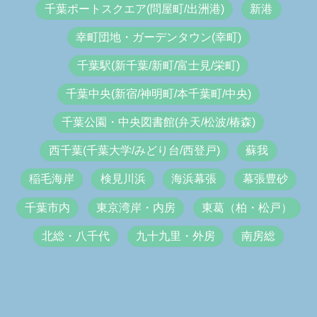
千葉ポートスクエア(問屋町/出洲港)
新港
幸町団地・ガーデンタウン(幸町)
千葉駅(新千葉/新町/富士見/栄町)
千葉中央(新宿/神明町/本千葉町/中央)
千葉公園・中央図書館(弁天/松波/椿森)
西千葉(千葉大学/みどり台/西登戸)
蘇我
稲毛海岸
検見川浜
海浜幕張
幕張豊砂
千葉市内
東京湾岸・内房
東葛（柏・松戸）
北総・八千代
九十九里・外房
南房総