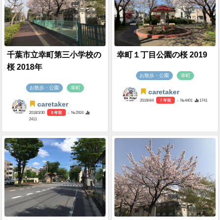
千葉市立幸町第三小学校の
幸町１丁目公園の桜 2019
桜 2018年
お散歩・公園
幸町
お散歩・公園
幸町
caretaker
2019/4/4
7 年前
- №4401
1741
caretaker
2018/3/30
8 年前
- №2924
2411