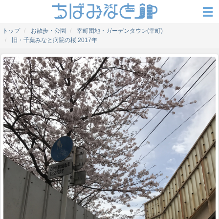
トップ
お散歩・公園
幸町団地・ガーデンタウン(幸町)
旧・千葉みなと病院の桜 2017年