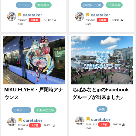
ラーメン
海浜幕張
お散歩・公園
千葉公園
caretaker
caretaker
2023/7/31
3 年前
- №14217
2021/6/29
5 年前
- №9248
2308
5029
MIKU FLYER・戸閉時アナ
ちばみなとjpのFacebook
ウンス
グループが出来ました♪
募集
カルチャー
千葉みなと駅
caretaker
caretaker
2020/12/10
5 年前
- №8333
2021/6/16
5 年前
- №9031
4364
3895