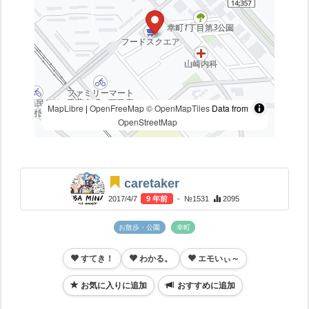
MapLibre
|
OpenFreeMap
© OpenMapTiles
Data from
OpenStreetMap
caretaker
2017/4/7
9 年前
- №1531
2095
お散歩・公園
幸町
すてき！
わかる。
エモいぃ～
お気に入りに追加
おすすめに追加