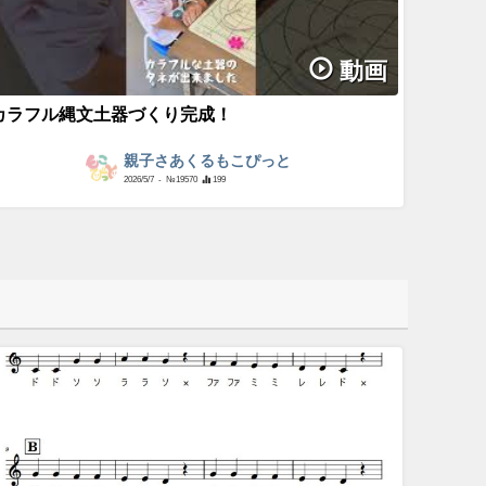
動画
カラフル縄文土器づくり完成！
親子さあくるもこぴっと
2026/5/7
- №19570
199