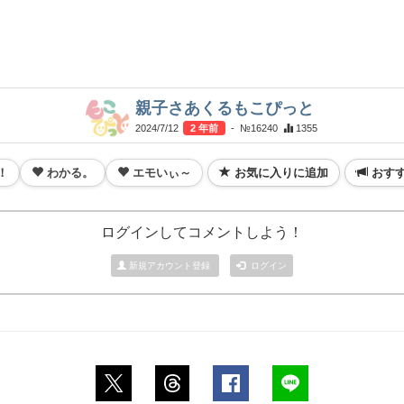
親子さあくるもこぴっと
2024/7/12
2 年前
- №16240
1355
！
わかる。
エモいぃ～
お気に入りに追加
おす
ログインしてコメントしよう！
新規アカウント登録
ログイン