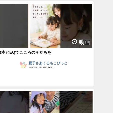
動画
絵本とEQでこころのそだちを
親子さあくるもこぴっと
2026/5/20
- №19662
281