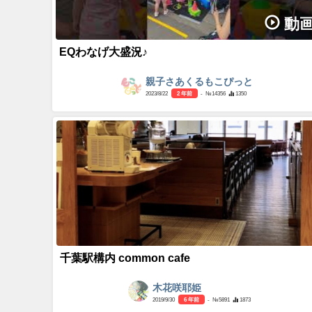
動
EQわなげ大盛況♪
親子さあくるもこぴっと
2023/8/22
2 年前
- №14356
1350
千葉駅構内 common cafe
木花咲耶姫
2019/9/30
6 年前
- №5891
1873