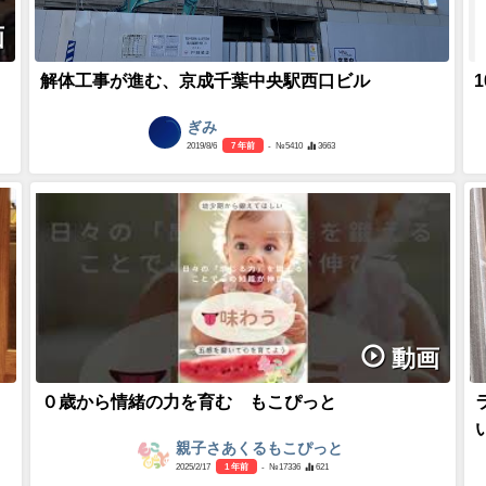
画
解体工事が進む、京成千葉中央駅西口ビル
ぎみ
2019/8/6
7 年前
- №5410
3663
動画
０歳から情緒の力を育む もこぴっと
親子さあくるもこぴっと
2025/2/17
1 年前
- №17336
621