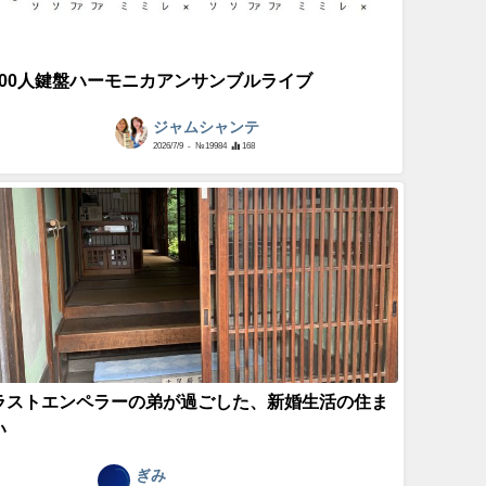
100人鍵盤ハーモニカアンサンブルライブ
ジャムシャンテ
2026/7/9
- №19984
168
ラストエンペラーの弟が過ごした、新婚生活の住ま
い
ぎみ