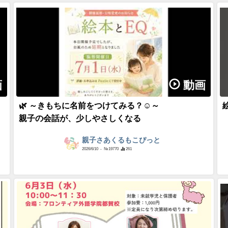
画
動画
🌿 ～きもちに名前をつけてみる？☺～
親子の会話が、少しやさしくなる
親子さあくるもこぴっと
2026/6/10
- №19770
261