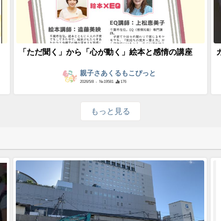
「ただ聞く」から「心が動く」絵本と感情の講座
親子さあくるもこぴっと
2026/5/8
- №19581
176
もっと見る