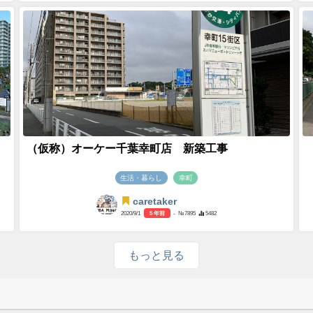
（仮称）オーケー千葉幸町店 新築工事
生活・暮らし
幸町
caretaker
2020/9/1
5 年前
- №7895
5482
もっと見る