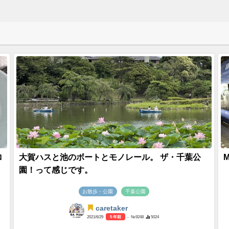
ロ
大賀ハスと池のボートとモノレール。 ザ・千葉公
園！って感じです。
お散歩・公園
千葉公園
caretaker
2021/6/29
5 年前
- №9248
5024