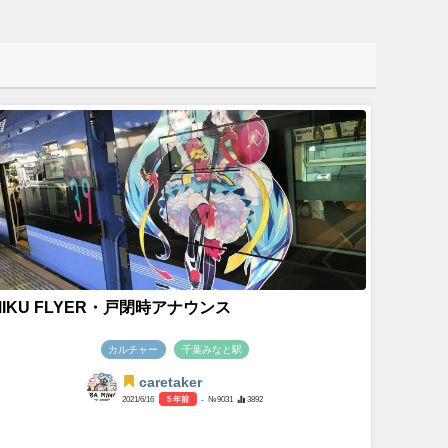
MIKU FLYER・戸閉時アナウンス
カルチャー
千葉みなと駅
caretaker
2021/6/16
5 年前
- №9031
3892