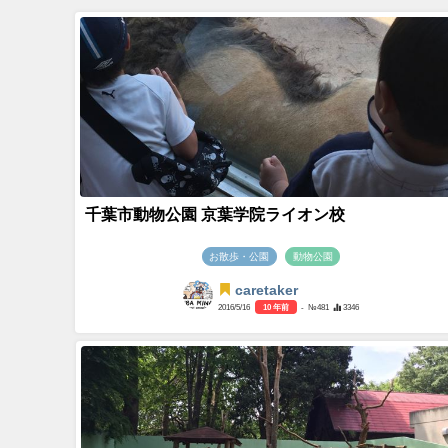
千葉市動物公園 京葉学院ライオン校
お散歩・公園
動物公園
caretaker
2016/5/16
10 年前
- №481
3346