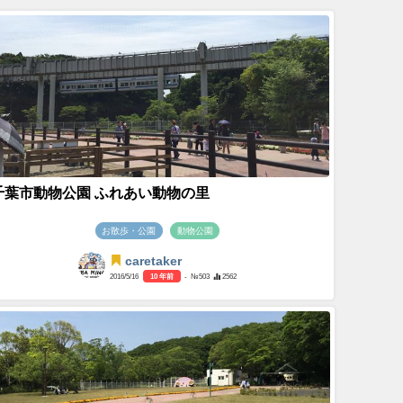
千葉市動物公園 ふれあい動物の里
お散歩・公園
動物公園
caretaker
2016/5/16
10 年前
- №503
2562