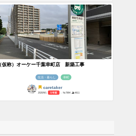
（仮称）オーケー千葉幸町店 新築工事
生活・暮らし
幸町
caretaker
2020/9/1
5 年前
- №7894
4611