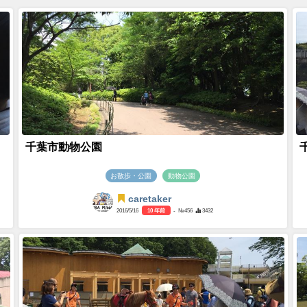
千葉市動物公園
お散歩・公園
動物公園
caretaker
2016/5/16
10 年前
- №456
3432