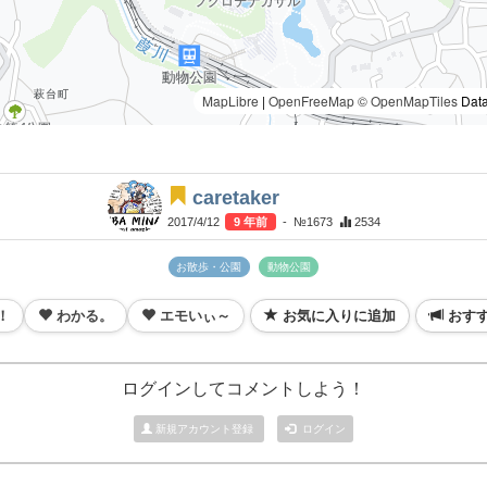
MapLibre
|
OpenFreeMap
© OpenMapTiles
Data
caretaker
2017/4/12
9 年前
- №1673
2534
お散歩・公園
動物公園
！
わかる。
エモいぃ～
お気に入りに追加
おす
ログインしてコメントしよう！
新規アカウント登録
ログイン