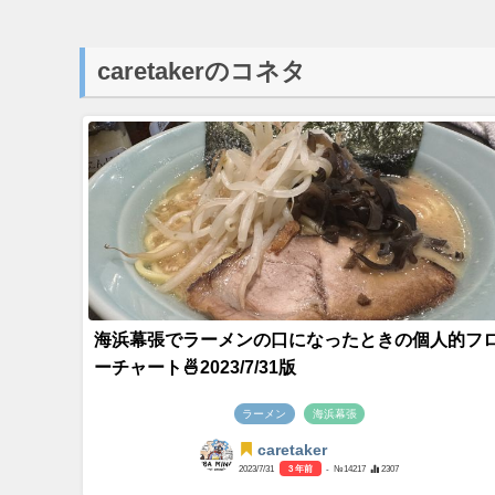
caretakerのコネタ
海浜幕張でラーメンの口になったときの個人的フ
ーチャート🍜2023/7/31版
ラーメン
海浜幕張
caretaker
2023/7/31
3 年前
- №14217
2307