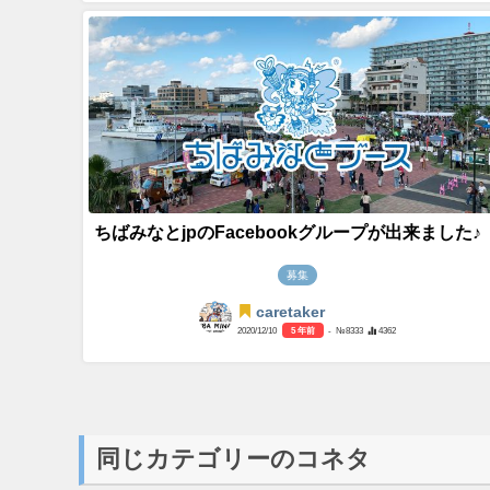
ちばみなとjpのFacebookグループが出来ました♪
募集
caretaker
2020/12/10
5 年前
- №8333
4362
同じカテゴリーのコネタ