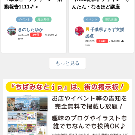
動報告1111🎵＞
んたん・なるほど講座
イベント
海浜幕張
イベント
海浜幕張
きのしたゆか
千葉県よろず支援
2023/11/28
2 年前
- №14956
拠点
1549
2023/3/26
3 年前
- №13397
1130
もっと見る