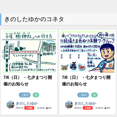
きのしたゆかのコネタ
7/6（日） ・七夕まつり開
7/6（日） ・七夕まつり開
催のお知らせ
催のお知らせ
ご案内
柏
ご案内
柏
きのしたゆか
きのしたゆか
2025/7/4
1 年前
- №18133
824
2025/7/4
1 年前
- №18132
496