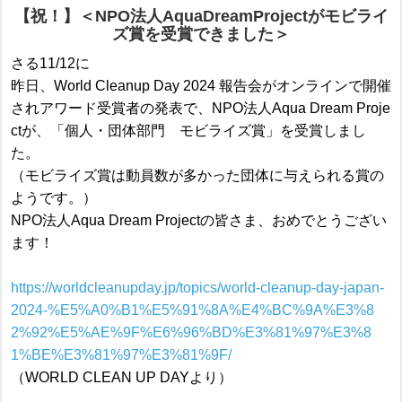
【祝！】＜NPO法人AquaDreamProjectがモビライ
ズ賞を受賞できました＞
さる11/12に
昨日、World Cleanup Day 2024 報告会がオンラインで開催
されアワード受賞者の発表で、NPO法人Aqua Dream Proje
ctが、「個人・団体部門 モビライズ賞」を受賞しまし
た。
（モビライズ賞は動員数が多かった団体に与えられる賞の
ようです。）
NPO法人Aqua Dream Projectの皆さま、おめでとうござい
ます！
https://worldcleanupday.jp/topics/world-cleanup-day-japan-
2024-%E5%A0%B1%E5%91%8A%E4%BC%9A%E3%8
2%92%E5%AE%9F%E6%96%BD%E3%81%97%E3%8
1%BE%E3%81%97%E3%81%9F/
（WORLD CLEAN UP DAYより）