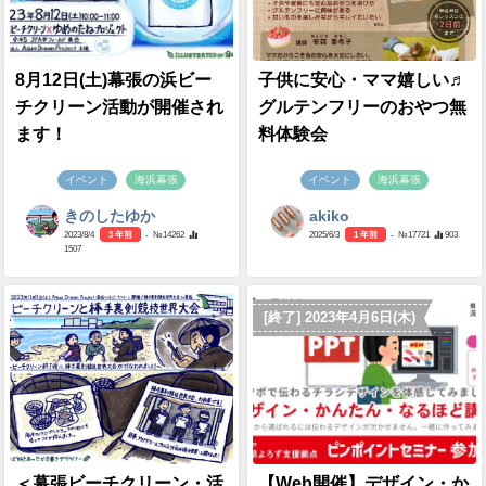
8月12日(土)幕張の浜ビー
子供に安心・ママ嬉しい♬
チクリーン活動が開催され
グルテンフリーのおやつ無
ます！
料体験会
イベント
海浜幕張
イベント
海浜幕張
きのしたゆか
akiko
2023/8/4
3 年前
- №14262
2025/6/3
1 年前
- №17721
903
1507
[終了] 2023年4月6日(木)
＜幕張ビーチクリーン・活
【Web開催】デザイン・か