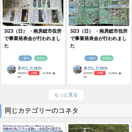
3/23（日） ・南房総市役所
3/23（日） ・南房総市役所
で事業発表会が行われまし
で事業発表会が行われまし
た
た
ご案内
南房総
ご案内
南房総
きのしたゆか
きのしたゆか
2025/6/21
1 年前
- №18035
2025/6/21
1 年前
- №18034
397
434
もっと見る
同じカテゴリーのコネタ