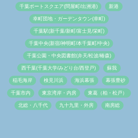
千葉ポートスクエア(問屋町/出洲港)
新港
幸町団地・ガーデンタウン(幸町)
千葉駅(新千葉/新町/富士見/栄町)
千葉中央(新宿/神明町/本千葉町/中央)
千葉公園・中央図書館(弁天/松波/椿森)
西千葉(千葉大学/みどり台/西登戸)
蘇我
稲毛海岸
検見川浜
海浜幕張
幕張豊砂
千葉市内
東京湾岸・内房
東葛（柏・松戸）
北総・八千代
九十九里・外房
南房総