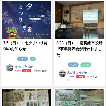
7/6（日） ・七夕まつり開
3/23（日） ・南房総市役所
催のお知らせ
で事業発表会が行われまし
た
ご案内
柏
ご案内
南房総
きのしたゆか
2025/7/4
1 年前
- №18131
516
きのしたゆか
2025/6/21
1 年前
- №18036
730