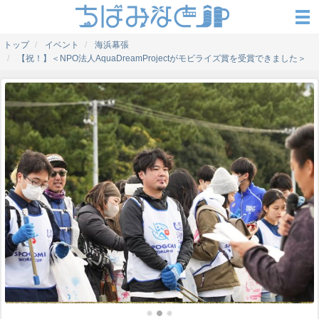
トップ
イベント
海浜幕張
【祝！】＜NPO法人AquaDreamProjectがモビライズ賞を受賞できました＞