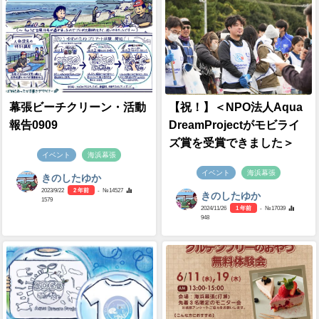
幕張ビーチクリーン・活動
【祝！】＜NPO法人Aqua
報告0909
DreamProjectがモビライ
ズ賞を受賞できました＞
イベント
海浜幕張
イベント
海浜幕張
きのしたゆか
2023/9/22
2 年前
- №14527
きのしたゆか
1579
2024/11/26
1 年前
- №17039
948