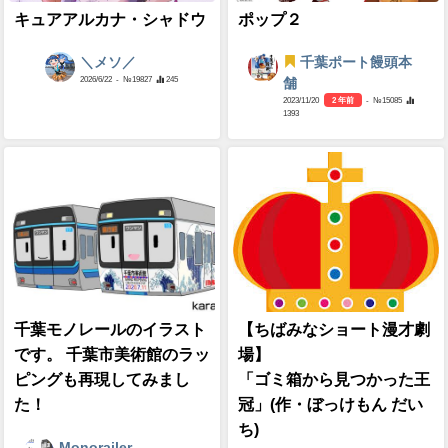
キュアアルカナ・シャドウ
ポップ２
＼メソ／
千葉ポート饅頭本
2026/6/22
- №19827
245
舗
2023/11/20
2 年前
- №15085
1393
千葉モノレールのイラスト
【ちばみなショート漫才劇
です。 千葉市美術館のラッ
場】
ピングも再現してみまし
「ゴミ箱から見つかった王
た！
冠」(作・ぼっけもん だい
ち)
Monorailer