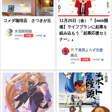
コメダ珈琲店 さつきが丘
11月25日（金）『【web開
催】ライフプランに起業を
木花咲耶姫
組み込もう「起業応援セミ
2019/8/28
6 年前
- №5585
ナー」』
2728
千葉県よろず支援
拠点
2022/10/31
3 年前
- №12327
1734