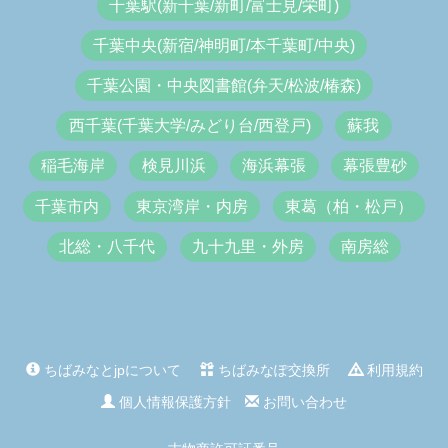
千葉駅(新千葉/新町/富士見/栄町)
千葉中央(新宿/神明町/本千葉町/中央)
千葉公園・中央図書館(弁天/松波/椿森)
西千葉(千葉大学/みどり台/西登戸)
蘇我
稲毛海岸
検見川浜
海浜幕張
幕張豊砂
千葉市内
東京湾岸・内房
東葛（柏・松戸）
北総・八千代
九十九里・外房
南房総
ちばみなとjpについて
ちばみなぽ交換所
利用規約
個人情報保護方針
お問い合わせ