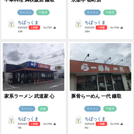
ラーメン
千葉市
ラーメン
千葉市
ちばっくま
ちばっくま
2025/3/29
1 年前
- №17547
2025/3/29
1 年前
- №17546
1049
1064
家系ラーメン 武道家 心
豚骨らーめん 一代 鎌取
ラーメン
佐倉
ラーメン
千葉市
ちばっくま
ちばっくま
2025/3/29
1 年前
- №17545
2025/3/29
1 年前
- №17544
786
953