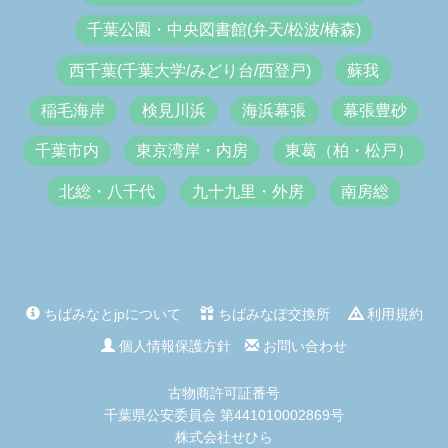
千葉公園・中央図書館(弁天/松波/椿森)
西千葉(千葉大学/みどり台/西登戸)
蘇我
稲毛海岸
検見川浜
海浜幕張
幕張豊砂
千葉市内
東京湾岸・内房
東葛（柏・松戸）
北総・八千代
九十九里・外房
南房総
ちばみなとjpについて
ちばみなぽ交換所
利用規約
個人情報保護方針
お問い合わせ
古物商許可証番号
千葉県公安委員会 第441010002869号
株式会社せひら