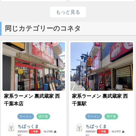
もっと見る
同じカテゴリーのコネタ
家系ラーメン 裏武蔵家 西
家系ラーメン 裏武蔵家 西
千葉本店
千葉駅
ラーメン
西千葉
ラーメン
西千葉
ちばっくま
ちばっくま
2025/3/23
1 年前
- №17468
2025/3/24
1 年前
- №17472
557
517