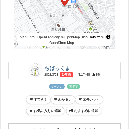
MapLibre
|
OpenFreeMap
© OpenMapTiles
Data from
OpenStreetMap
ちばっくま
2025/3/23
1 年前
- №17468
556
ラーメン
西千葉
すてき！
わかる。
エモいぃ～
お気に入りに追加
おすすめに追加