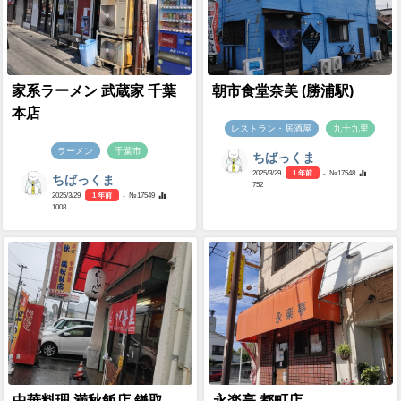
家系ラーメン 武蔵家 千葉
朝市食堂奈美 (勝浦駅)
本店
レストラン・居酒屋
九十九里
ラーメン
千葉市
ちばっくま
2025/3/29
1 年前
- №17548
ちばっくま
752
2025/3/29
1 年前
- №17549
1008
中華料理 満秋飯店 鎌取
永楽亭 都町店