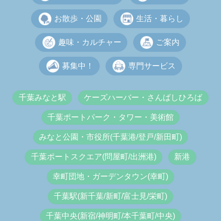
お散歩・公園
生活・暮らし
趣味・カルチャー
ご案内
募集中！
専門サービス
千葉みなと駅
ケーズハーバー・さんばしひろば
千葉ポートパーク・タワー・美術館
みなと公園・市役所(千葉港/登戸/新田町)
千葉ポートスクエア(問屋町/出洲港)
新港
幸町団地・ガーデンタウン(幸町)
千葉駅(新千葉/新町/富士見/栄町)
千葉中央(新宿/神明町/本千葉町/中央)