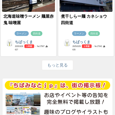
北海道味噌ラーメン 麺屋赤
煮干しらー麺 カネショウ
鬼 味噌屋
四街道
ラーメン
四街道
ラーメン
四街道
ちばっくま
ちばっくま
2025/3/26
1 年前
- №17507
2025/3/29
1 年前
- №17542
627
635
もっと見る