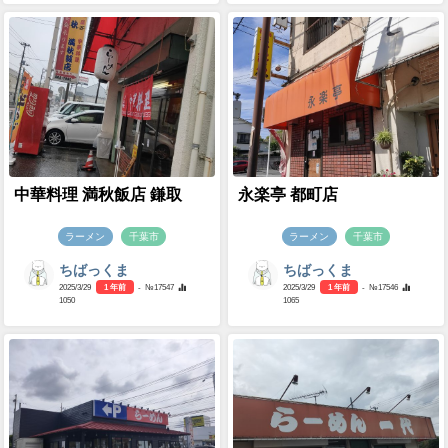
中華料理 満秋飯店 鎌取
永楽亭 都町店
ラーメン
千葉市
ラーメン
千葉市
ちばっくま
ちばっくま
2025/3/29
1 年前
- №17547
2025/3/29
1 年前
- №17546
1050
1065