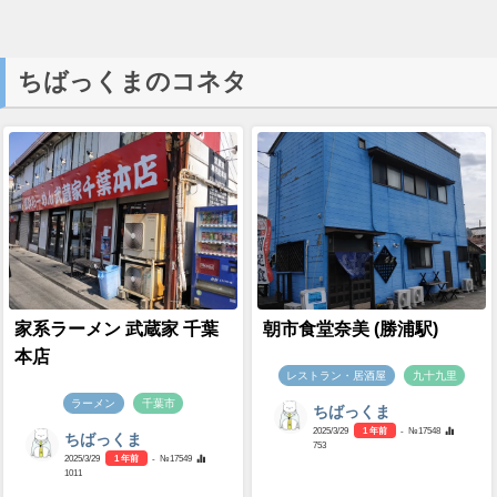
ちばっくまのコネタ
家系ラーメン 武蔵家 千葉
朝市食堂奈美 (勝浦駅)
本店
レストラン・居酒屋
九十九里
ラーメン
千葉市
ちばっくま
2025/3/29
1 年前
- №17548
ちばっくま
753
2025/3/29
1 年前
- №17549
1011