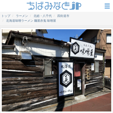
トップ
ラーメン
北総・八千代
四街道市
北海道味噌ラーメン 麺屋赤鬼 味噌屋