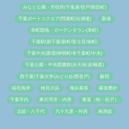
みなと公園・市役所(千葉港/登戸/新田町)
千葉ポートスクエア(問屋町/出洲港)
新港
幸町団地・ガーデンタウン(幸町)
千葉駅(新千葉/新町/富士見/栄町)
千葉中央(新宿/神明町/本千葉町/中央)
千葉公園・中央図書館(弁天/松波/椿森)
西千葉(千葉大学/みどり台/西登戸)
蘇我
稲毛海岸
検見川浜
海浜幕張
幕張豊砂
千葉市内
東京湾岸・内房
東葛（柏・松戸）
北総・八千代
九十九里・外房
南房総