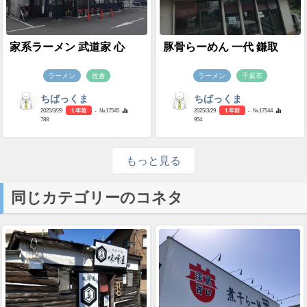
家系ラーメン 武道家 心
豚骨らーめん 一代 鎌取
ラーメン
佐倉
ラーメン
千葉市
ちばっくま
ちばっくま
2025/3/29
1 年前
- №17545
2025/3/29
1 年前
- №17544
788
954
もっと見る
同じカテゴリーのコネタ