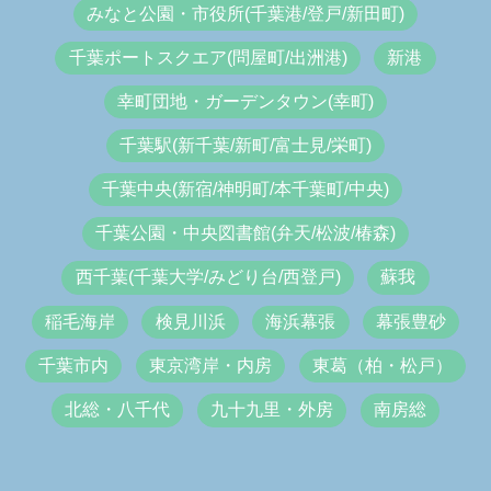
みなと公園・市役所(千葉港/登戸/新田町)
千葉ポートスクエア(問屋町/出洲港)
新港
幸町団地・ガーデンタウン(幸町)
千葉駅(新千葉/新町/富士見/栄町)
千葉中央(新宿/神明町/本千葉町/中央)
千葉公園・中央図書館(弁天/松波/椿森)
西千葉(千葉大学/みどり台/西登戸)
蘇我
稲毛海岸
検見川浜
海浜幕張
幕張豊砂
千葉市内
東京湾岸・内房
東葛（柏・松戸）
北総・八千代
九十九里・外房
南房総