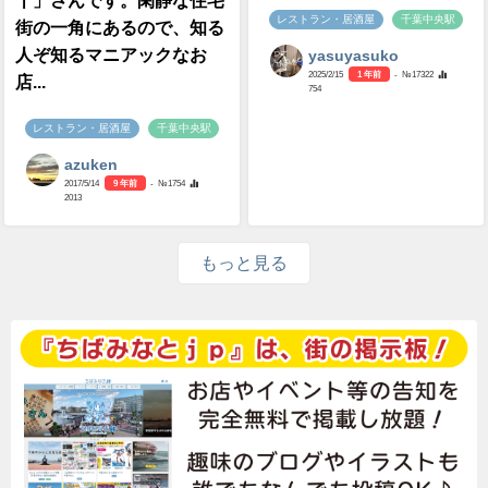
十」さんです。閑静な住宅
レストラン・居酒屋
千葉中央駅
街の一角にあるので、知る
人ぞ知るマニアックなお
yasuyasuko
2025/2/15
1 年前
- №17322
店...
754
レストラン・居酒屋
千葉中央駅
azuken
2017/5/14
9 年前
- №1754
2013
もっと見る