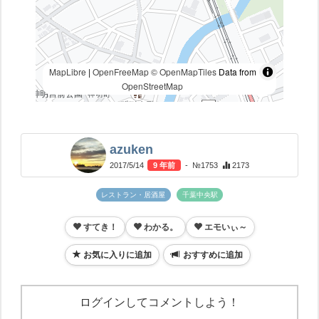
MapLibre
|
OpenFreeMap
© OpenMapTiles
Data from
OpenStreetMap
azuken
2017/5/14
9 年前
- №1753
2173
レストラン・居酒屋
千葉中央駅
すてき！
わかる。
エモいぃ～
お気に入りに追加
おすすめに追加
ログインしてコメントしよう！