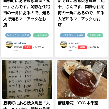
新明町にある焼き鳥屋「丸
新明町にある焼き鳥屋「丸
十」さんです。閑静な住宅
十」さんです。閑静な住宅
街の一角にあるので、知る
街の一角にあるので、知る
人ぞ知るマニアックなお
人ぞ知るマニアックなお
店...
店...
レストラン・居酒屋
千葉中央駅
レストラン・居酒屋
千葉中央駅
azuken
azuken
2017/5/14
9 年前
- №1753
2017/5/14
9 年前
- №1755
2174
4341
新明町にある焼き鳥屋「丸
麻辣瑞花 YYG 本千葉