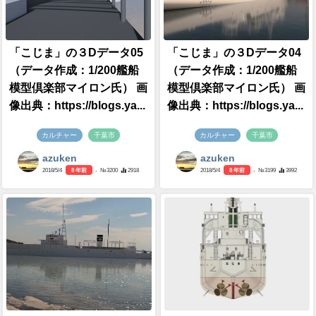
「こじま」の３Dデータ05
「こじま」の３Dデータ04
（データ作成：1/200艦船
（データ作成：1/200艦船
模型倶楽部マイロン氏） 画
模型倶楽部マイロン氏） 画
像出典：https://blogs.ya...
像出典：https://blogs.ya...
カルチャー
千葉市
カルチャー
千葉市
azuken
azuken
2018/5/4
8 年前
- №3200
2918
2018/5/4
8 年前
- №3199
3992