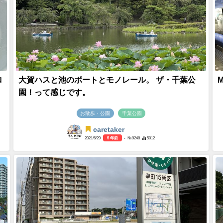
ロ
大賀ハスと池のボートとモノレール。 ザ・千葉公
園！って感じです。
お散歩・公園
千葉公園
caretaker
2021/6/29
5 年前
- №9248
5012