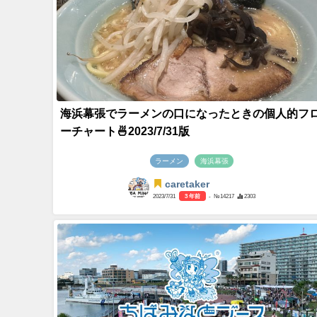
海浜幕張でラーメンの口になったときの個人的フ
ーチャート🍜2023/7/31版
ラーメン
海浜幕張
caretaker
2023/7/31
3 年前
- №14217
2303