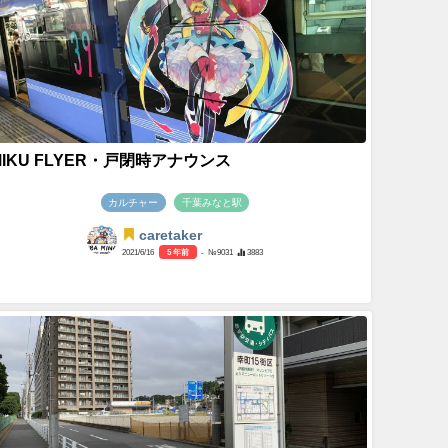
MIKU FLYER・戸閉時アナウンス
カルチャー
千葉みなと駅
caretaker
2021/6/16
5 年前
- №9031
3883