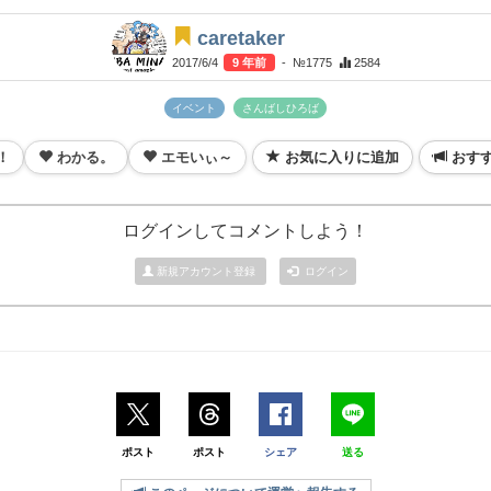
caretaker
2017/6/4
9 年前
- №1775
2584
イベント
さんばしひろば
！
わかる。
エモいぃ～
お気に入りに追加
おす
ログインしてコメントしよう！
新規アカウント登録
ログイン
ポスト
ポスト
シェア
送る