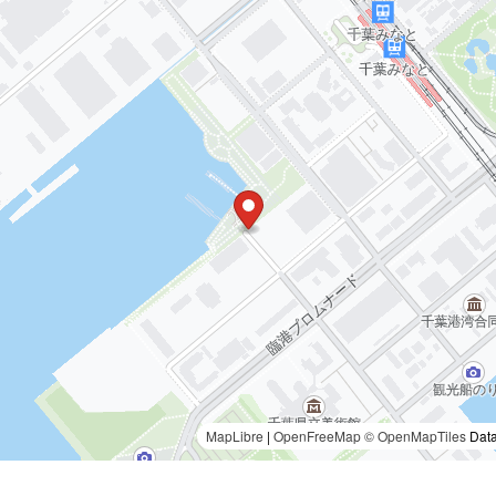
MapLibre
|
OpenFreeMap
© OpenMapTiles
Data