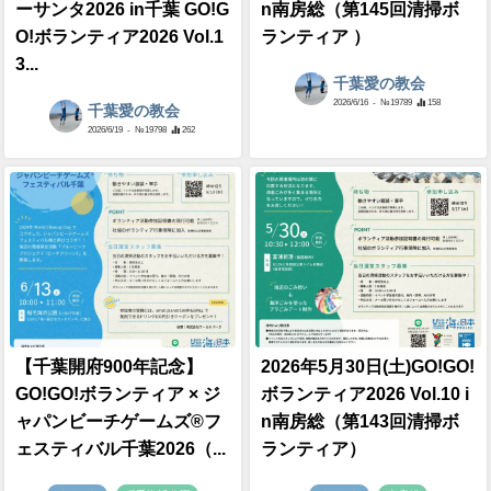
ーサンタ2026 in千葉 GO!G
n南房総（第145回清掃ボ
O!ボランティア2026 Vol.1
ランティア ）
3...
千葉愛の教会
2026/6/16
- №19789
158
千葉愛の教会
2026/6/19
- №19798
262
【千葉開府900年記念】
2026年5月30日(土)GO!GO!
GO!GO!ボランティア × ジ
ボランティア2026 Vol.10 i
ャパンビーチゲームズ®フ
n南房総（第143回清掃ボ
ェスティバル千葉2026（...
ランティア）