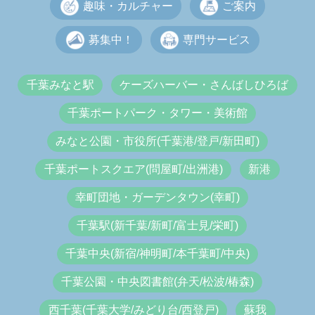
趣味・カルチャー
ご案内
募集中！
専門サービス
千葉みなと駅
ケーズハーバー・さんばしひろば
千葉ポートパーク・タワー・美術館
みなと公園・市役所(千葉港/登戸/新田町)
千葉ポートスクエア(問屋町/出洲港)
新港
幸町団地・ガーデンタウン(幸町)
千葉駅(新千葉/新町/富士見/栄町)
千葉中央(新宿/神明町/本千葉町/中央)
千葉公園・中央図書館(弁天/松波/椿森)
西千葉(千葉大学/みどり台/西登戸)
蘇我