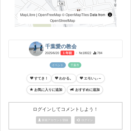
MapLibre
|
OpenFreeMap
© OpenMapTiles
Data from
OpenStreetMap
千葉愛の教会
2025/6/20
1 年前
- №18022
784
イベント
千葉市
すてき！
わかる。
エモいぃ～
お気に入りに追加
おすすめに追加
ログインしてコメントしよう！
新規アカウント登録
ログイン