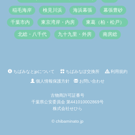
稲毛海岸
検見川浜
海浜幕張
幕張豊砂
千葉市内
東京湾岸・内房
東葛（柏・松戸）
北総・八千代
九十九里・外房
南房総
ちばみなとjpについて
ちばみなぽ交換所
利用規約
個人情報保護方針
お問い合わせ
古物商許可証番号
千葉県公安委員会 第441010002869号
株式会社せひら
© chibaminato.jp