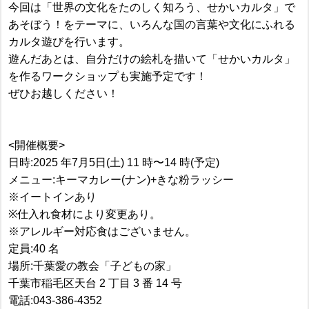
今回は「世界の文化をたのしく知ろう、せかいカルタ」で
あそぼう！をテーマに、いろんな国の言葉や文化にふれる
カルタ遊びを行います。
遊んだあとは、自分だけの絵札を描いて「せかいカルタ」
を作るワークショップも実施予定です！
ぜひお越しください！
<開催概要>
日時:2025 年7月5日(土) 11 時〜14 時(予定)
メニュー:キーマカレー(ナン)+きな粉ラッシー
※イートインあり
※仕入れ食材により変更あり。
※アレルギー対応食はございません。
定員:40 名
場所:千葉愛の教会「子どもの家」
千葉市稲毛区天台 2 丁目 3 番 14 号
電話:043-386-4352