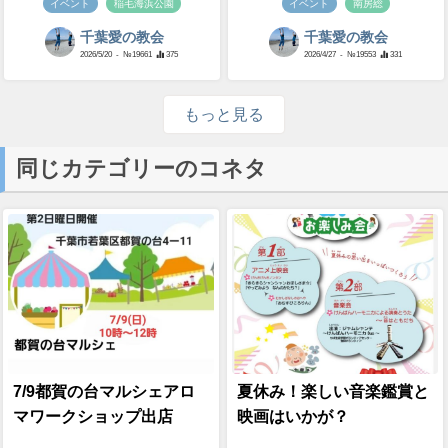
イベント
稲毛海浜公園
イベント
南房総
千葉愛の教会
千葉愛の教会
2026/5/20
- №19661
375
2026/4/27
- №19553
331
もっと見る
同じカテゴリーのコネタ
7/9都賀の台マルシェアロ
夏休み！楽しい音楽鑑賞と
マワークショップ出店
映画はいかが？