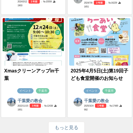
2024/3/12
2 年前
- №15559
2024/7/8
2 年前
- №16229
1903
1651
Xmasクリーンアップin千
2025年4月5日(土)第19回子
葉
ども食堂開催のお知らせ
イベント
千葉市
イベント
千葉市
千葉愛の教会
千葉愛の教会
2022/11/15
3 年前
- №12438
2025/3/24
1 年前
- №17485
1951
992
もっと見る