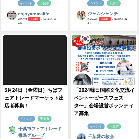
イベント
千葉市
イベント
千葉市
enjoyaromalife
ジャムシャンテ
2023/7/3
3 年前
- №14005
2025/7/20
1 年前
- №18231
2460
485
5月24日（金曜日）ちばフ
「2024韓日国際文化交流イ
ェアトレードマーケット出
ベント〜ピースフェス
店者募集！
タ〜」会場設営ボランティ
ア募集
イベント
千葉市
イベント
千葉市
千葉市フェアトレード
推進グループ
千葉愛の教会